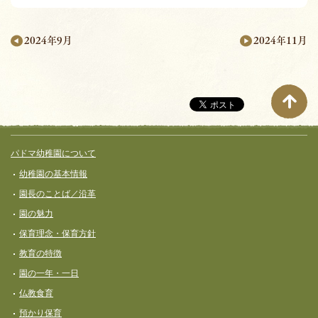
2024年11月
2024年9月
月
別
ペ
ー
サイト全体メニュー
フッターコンテンツ
パドマ幼稚園について
ジ
幼稚園の基本情報
ナ
園長のことば／沿革
ビ
園の魅力
ゲ
保育理念・保育⽅針
ー
教育の特徴
シ
園の一年・一日
ョ
仏教食育
ン
預かり保育