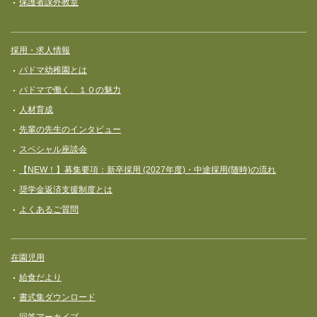
保護者課外教室
採用・求人情報
パドマ幼稚園とは
パドマで働く、１０の魅力
人材育成
先輩の先生のインタビュー
スペシャル座談会
【NEW！】募集要項：新卒採用 (2027年度)・中途採用(随時)の流れ
奨学⾦返済⽀援制度とは
よくあるご質問
在園児用
給食だより
書式集ダウンロード
回答アーカイブ