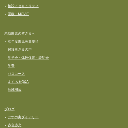
施設／セキュリティ
園歌・MOVIE
未就園児の皆さまへ
次年度園児募集要項
保護者さまの声
見学会・体験保育・説明会
学費
バスコース
よくあるQ&A
地域開放
ブログ
はすの実ダイアリー
赤色赤光