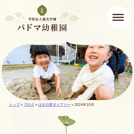
ページの先頭です
ここから本文です。
メインメニュー
現在地:
トップ
»
ブログ
»
はすの実ダイアリー
» 2024年10月