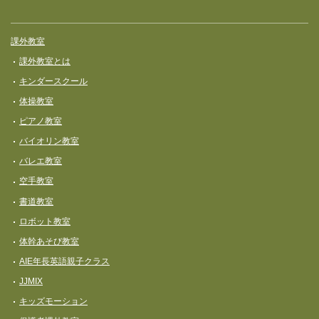
課外教室
課外教室とは
キンダースクール
体操教室
ピアノ教室
バイオリン教室
バレエ教室
空手教室
書道教室
ロボット教室
体幹あそび教室
AIE年長英語親子クラス
JJMIX
キッズモーション