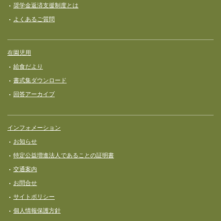
奨学⾦返済⽀援制度とは
よくあるご質問
在園児用
給食だより
書式集ダウンロード
回答アーカイブ
インフォメーション
お知らせ
特定公益増進法人であることの証明書
交通案内
お問合せ
サイトポリシー
個人情報保護方針