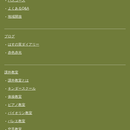
バスコース
よくあるQ&A
地域開放
ブログ
はすの実ダイアリー
赤色赤光
課外教室
課外教室とは
キンダースクール
体操教室
ピアノ教室
バイオリン教室
バレエ教室
空手教室