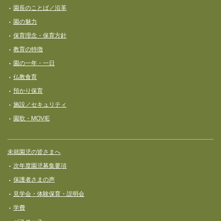
ナ
園長のことば／沿革
ビ
園の魅力
ゲ
保育理念・保育⽅針
ー
教育の特徴
シ
園の一年・一日
ョ
仏教食育
ン
預かり保育
施設／セキュリティ
園歌・MOVIE
未就園児の皆さまへ
次年度園児募集要項
保護者さまの声
見学会・体験保育・説明会
学費