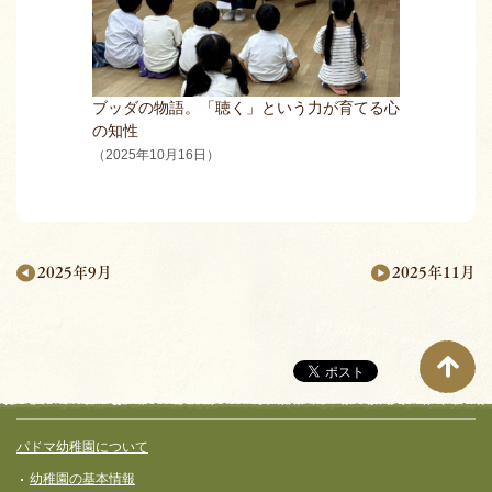
ブッダの物語。「聴く」という力が育てる心
の知性
（2025年10月16日）
2025年11月
2025年9月
月
別
ペ
ー
サイト全体メニュー
フッターコンテンツ
パドマ幼稚園について
ジ
幼稚園の基本情報