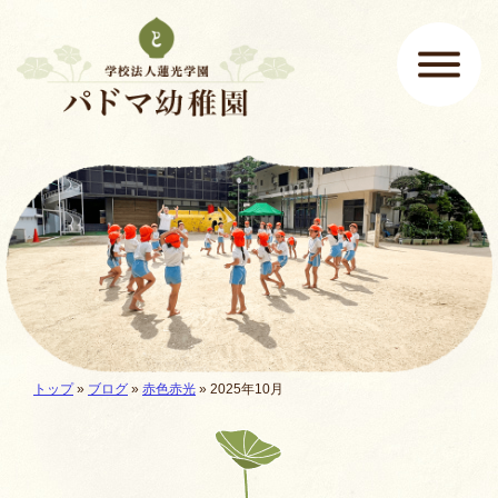
ページの先頭です
ここから本文です。
メインメニュー
現在地:
トップ
»
ブログ
»
赤色赤光
» 2025年10月