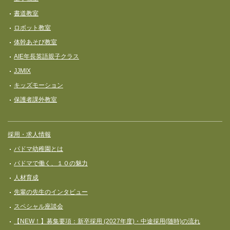
書道教室
ロボット教室
体幹あそび教室
AIE年長英語親子クラス
JJMIX
キッズモーション
保護者課外教室
採用・求人情報
パドマ幼稚園とは
パドマで働く、１０の魅力
人材育成
先輩の先生のインタビュー
スペシャル座談会
【NEW！】募集要項：新卒採用 (2027年度)・中途採用(随時)の流れ