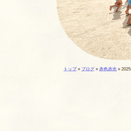
園の一年・一日
仏教食育
預かり保育
施設／セキュリテ
現在地:
トップ
»
ブログ
»
赤色赤光
» 202
園歌・MOVIE