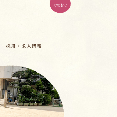
お問合せ
採用・求人情報
パドマ幼稚園とは
ル
パドマで働く、１０の魅力
人材育成
先輩の先生のインタビュー
室
スペシャル座談会