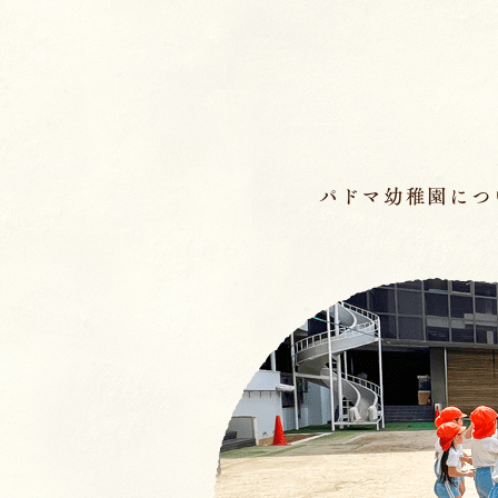
ページの先頭です
パドマ幼稚園につ
メインメニュー
ここから本文です。
幼稚園の基本情報
園長のことば／沿
園の魅力
保育理念・保育⽅
教育の特徴