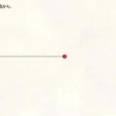
室
点から、