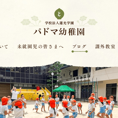
いて
未就園児の皆さまへ
ブログ
課外教室
次年度園児募集要項
はすの実ダイアリー
課外教室とは
革
保護者さまの声
赤色赤光
キンダースクー
見学会・体験保育・説明
体操教室
会
針
ピアノ教室
学費
バイオリン教