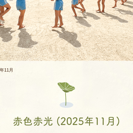
バスコース
バレエ教室
よくあるQ&A
空手教室
地域開放
書道教室
ィ
ロボット教室
5年11月
体幹あそび教
AIE年長英語親子
JJMIX
赤色赤光 (2025年11月)
キッズモーショ