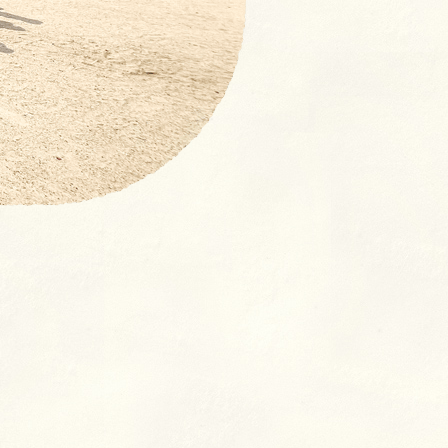
【NEW！】募集要項：新卒採
用 (2027年度)・中途採用(随
時)の流れ
奨学⾦返済⽀援制度とは
よくあるご質問
室
クラス
ン