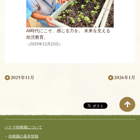
AI時代にこそ、感じる力を。 未来を支える
幼児教育。
（2025年12月22日）
2026年1月
2025年11月
月
別
ペ
ー
サイト全体メニュー
フッターコンテンツ
パドマ幼稚園について
ジ
幼稚園の基本情報