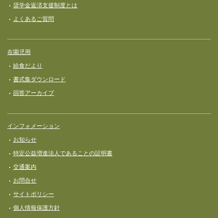
奨学⾦返済⽀援制度とは
よくあるご質問
在園児用
給食だより
書式集ダウンロード
回答アーカイブ
インフォメーション
お知らせ
特定公益増進法人であることの証明書
交通案内
お問合せ
サイトポリシー
個人情報保護方針