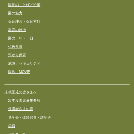
ナ
園長のことば／沿革
ビ
園の魅力
ゲ
保育理念・保育⽅針
ー
教育の特徴
シ
園の一年・一日
ョ
仏教食育
ン
預かり保育
施設／セキュリティ
園歌・MOVIE
未就園児の皆さまへ
次年度園児募集要項
保護者さまの声
見学会・体験保育・説明会
学費