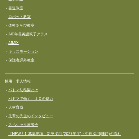
書道教室
ロボット教室
体幹あそび教室
AIE年長英語親子クラス
JJMIX
キッズモーション
保護者課外教室
採用・求人情報
パドマ幼稚園とは
パドマで働く、１０の魅力
人材育成
先輩の先生のインタビュー
スペシャル座談会
【NEW！】募集要項：新卒採用 (2027年度)・中途採用(随時)の流れ