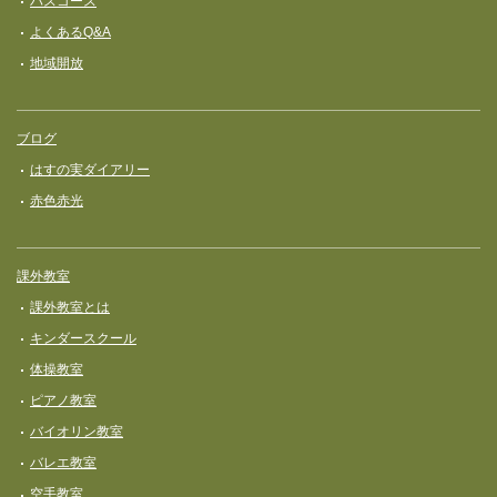
バスコース
よくあるQ&A
地域開放
ブログ
はすの実ダイアリー
赤色赤光
課外教室
課外教室とは
キンダースクール
体操教室
ピアノ教室
バイオリン教室
バレエ教室
空手教室