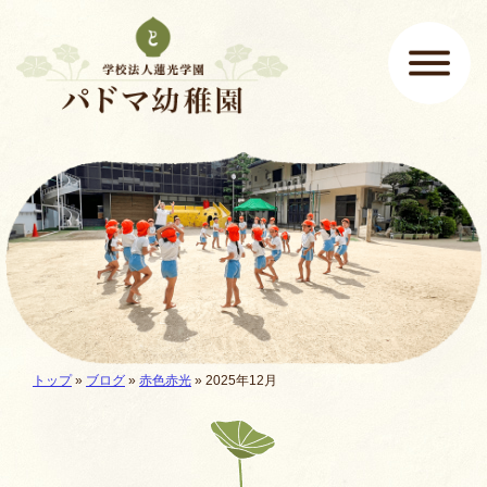
ページの先頭です
ここから本文です。
メインメニュー
現在地:
トップ
»
ブログ
»
赤色赤光
» 2025年12月