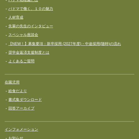
パドマ幼稚園とは
パドマで働く、１０の魅力
人材育成
先輩の先生のインタビュー
スペシャル座談会
【NEW！】募集要項：新卒採用 (2027年度)・中途採用(随時)の流れ
奨学⾦返済⽀援制度とは
よくあるご質問
在園児用
給食だより
書式集ダウンロード
回答アーカイブ
インフォメーション
お知らせ