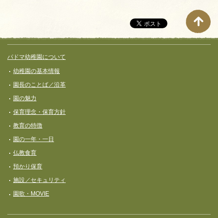
月
別
ペ
ー
サイト全体メニュー
フッターコンテンツ
パドマ幼稚園について
ジ
幼稚園の基本情報
ナ
園長のことば／沿革
ビ
園の魅力
ゲ
保育理念・保育⽅針
ー
教育の特徴
シ
園の一年・一日
ョ
仏教食育
ン
預かり保育
施設／セキュリティ
園歌・MOVIE