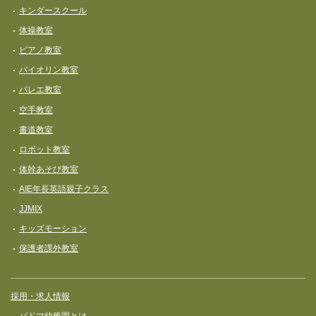
キンダースクール
体操教室
ピアノ教室
バイオリン教室
バレエ教室
空手教室
書道教室
ロボット教室
体幹あそび教室
AIE年長英語親子クラス
JJMIX
キッズモーション
保護者課外教室
採用・求人情報