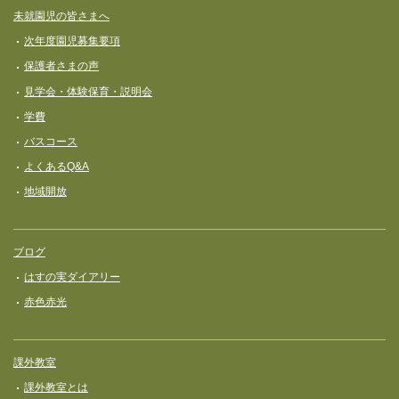
未就園児の皆さまへ
次年度園児募集要項
保護者さまの声
見学会・体験保育・説明会
学費
バスコース
よくあるQ&A
地域開放
ブログ
はすの実ダイアリー
赤色赤光
課外教室
課外教室とは