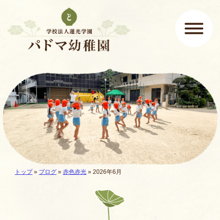
ページの先頭です
ここから本文です。
メインメニュー
現在地:
トップ
»
ブログ
»
赤色赤光
» 2026年6月