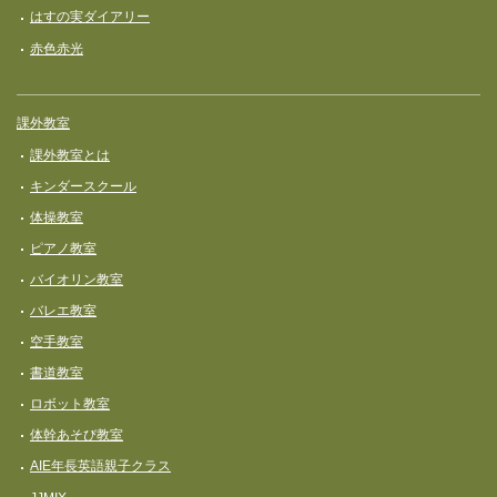
はすの実ダイアリー
赤色赤光
課外教室
課外教室とは
キンダースクール
体操教室
ピアノ教室
バイオリン教室
バレエ教室
空手教室
書道教室
ロボット教室
体幹あそび教室
AIE年長英語親子クラス