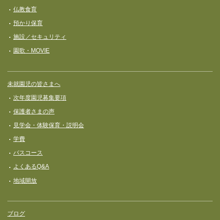
仏教食育
預かり保育
施設／セキュリティ
園歌・MOVIE
未就園児の皆さまへ
次年度園児募集要項
保護者さまの声
見学会・体験保育・説明会
学費
バスコース
よくあるQ&A
地域開放
ブログ