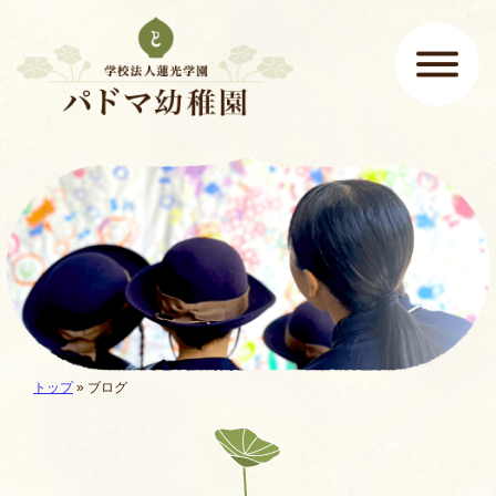
ページの先頭です
ここから本文です。
メインメニュー
現在地:
トップ
» ブログ