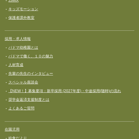
JJMIX
キッズモーション
保護者課外教室
採用・求人情報
パドマ幼稚園とは
パドマで働く、１０の魅力
人材育成
先輩の先生のインタビュー
スペシャル座談会
【NEW！】募集要項：新卒採用 (2027年度)・中途採用(随時)の流れ
奨学⾦返済⽀援制度とは
よくあるご質問
在園児用
給食だより