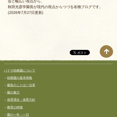
会と幅広い視点から、
秋田光彦学園長が現代の視点からつづる名物ブログです。
(2026年7月27日更新)
サイト全体メニュー
フッターコンテンツ
パドマ幼稚園について
幼稚園の基本情報
園長のことば／沿革
園の魅力
保育理念・保育⽅針
教育の特徴
園の一年・一日