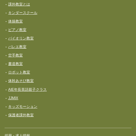
課外教室とは
キンダースクール
体操教室
ピアノ教室
バイオリン教室
バレエ教室
空手教室
書道教室
ロボット教室
体幹あそび教室
AIE年長英語親子クラス
JJMIX
キッズモーション
保護者課外教室
採用・求人情報