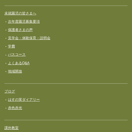
未就園児の皆さまへ
次年度園児募集要項
保護者さまの声
見学会・体験保育・説明会
学費
バスコース
よくあるQ&A
地域開放
ブログ
はすの実ダイアリー
赤色赤光
課外教室