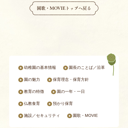
園歌・MOVIEトップへ戻る
幼稚園の基本情報
園長のことば／沿革
パドマ幼稚園についてのページ一覧
園の魅力
保育理念・保育⽅針
教育の特徴
園の一年・一日
仏教食育
預かり保育
施設／セキュリティ
園歌・MOVIE