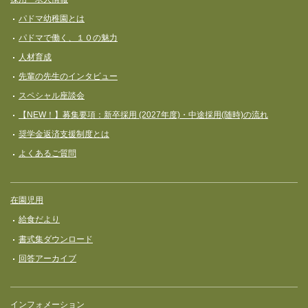
パドマ幼稚園とは
パドマで働く、１０の魅力
人材育成
先輩の先生のインタビュー
スペシャル座談会
【NEW！】募集要項：新卒採用 (2027年度)・中途採用(随時)の流れ
奨学⾦返済⽀援制度とは
よくあるご質問
在園児用
給食だより
書式集ダウンロード
回答アーカイブ
インフォメーション