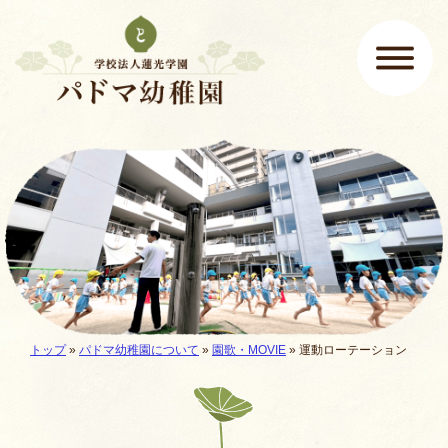
ページの先頭です
ここから本文です。
メインメニュー
現在地:
トップ
»
パドマ幼稚園について
»
園歌・MOVIE
»
運動ローテーション