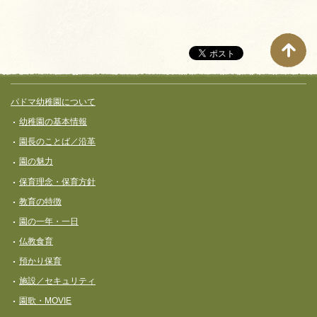
サイト全体メニュー
フッターコンテンツ
パドマ幼稚園について
幼稚園の基本情報
園長のことば／沿革
園の魅力
保育理念・保育⽅針
教育の特徴
園の一年・一日
仏教食育
預かり保育
施設／セキュリティ
園歌・MOVIE