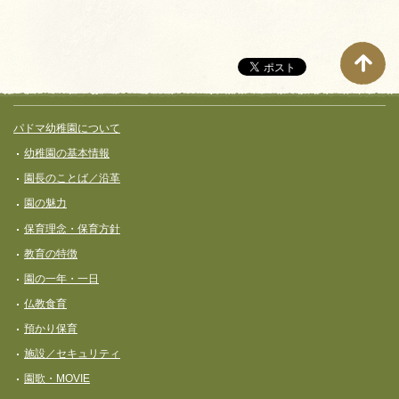
サイト全体メニュー
フッターコンテンツ
パドマ幼稚園について
幼稚園の基本情報
園長のことば／沿革
園の魅力
保育理念・保育⽅針
教育の特徴
園の一年・一日
仏教食育
預かり保育
施設／セキュリティ
園歌・MOVIE