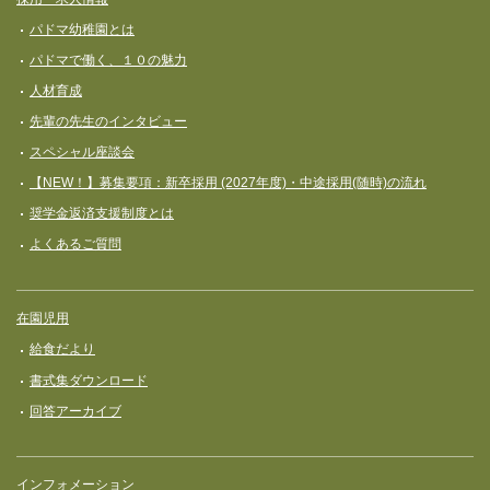
パドマ幼稚園とは
パドマで働く、１０の魅力
人材育成
先輩の先生のインタビュー
スペシャル座談会
【NEW！】募集要項：新卒採用 (2027年度)・中途採用(随時)の流れ
奨学⾦返済⽀援制度とは
よくあるご質問
在園児用
給食だより
書式集ダウンロード
回答アーカイブ
インフォメーション