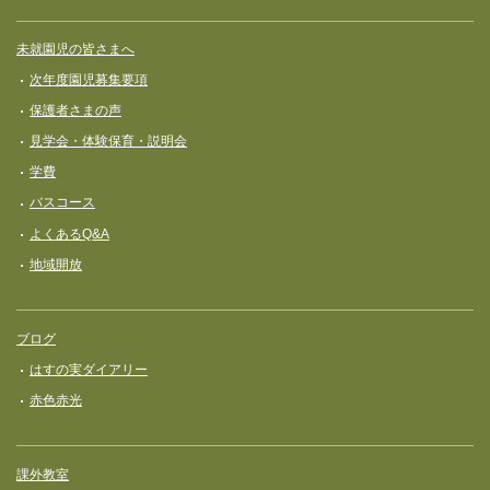
未就園児の皆さまへ
次年度園児募集要項
保護者さまの声
見学会・体験保育・説明会
学費
バスコース
よくあるQ&A
地域開放
ブログ
はすの実ダイアリー
赤色赤光
課外教室