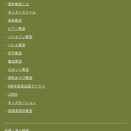
課外教室とは
キンダースクール
体操教室
ピアノ教室
バイオリン教室
バレエ教室
空手教室
書道教室
ロボット教室
体幹あそび教室
AIE年長英語親子クラス
JJMIX
キッズモーション
保護者課外教室
採用・求人情報