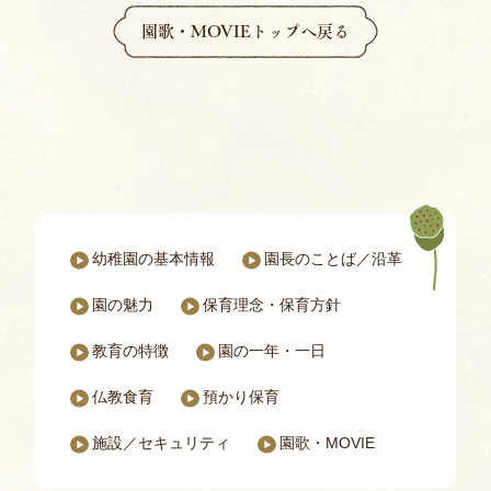
園歌・MOVIEトップへ戻る
幼稚園の基本情報
園長のことば／沿革
パドマ幼稚園についてのページ一覧
園の魅力
保育理念・保育⽅針
教育の特徴
園の一年・一日
仏教食育
預かり保育
施設／セキュリティ
園歌・MOVIE