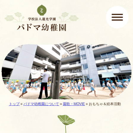
ページの先頭です
ここから本文です。
メインメニュー
現在地:
トップ
»
パドマ幼稚園について
»
園歌・MOVIE
»
おもちゃ＆絵本活動