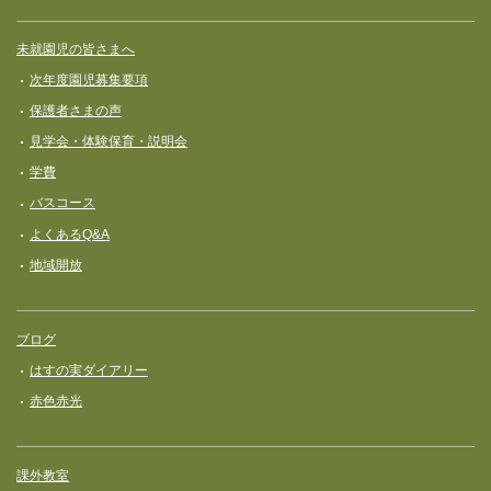
未就園児の皆さまへ
次年度園児募集要項
保護者さまの声
見学会・体験保育・説明会
学費
バスコース
よくあるQ&A
地域開放
ブログ
はすの実ダイアリー
赤色赤光
課外教室