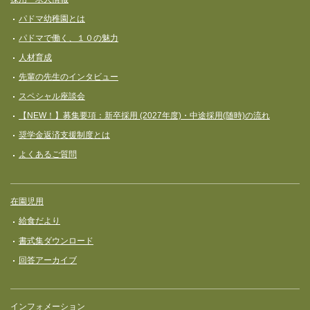
パドマ幼稚園とは
パドマで働く、１０の魅力
人材育成
先輩の先生のインタビュー
スペシャル座談会
【NEW！】募集要項：新卒採用 (2027年度)・中途採用(随時)の流れ
奨学⾦返済⽀援制度とは
よくあるご質問
在園児用
給食だより
書式集ダウンロード
回答アーカイブ
インフォメーション