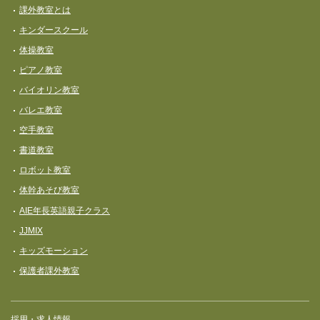
課外教室とは
キンダースクール
体操教室
ピアノ教室
バイオリン教室
バレエ教室
空手教室
書道教室
ロボット教室
体幹あそび教室
AIE年長英語親子クラス
JJMIX
キッズモーション
保護者課外教室
採用・求人情報