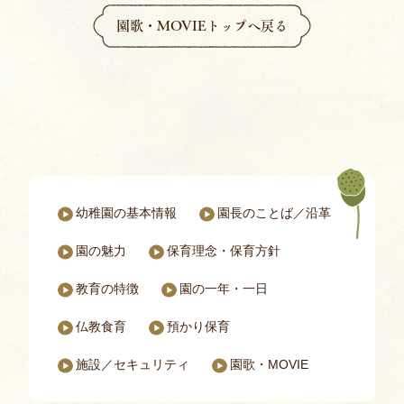
園歌・MOVIEトップへ戻る
幼稚園の基本情報
園長のことば／沿革
パドマ幼稚園についてのページ一覧
園の魅力
保育理念・保育⽅針
教育の特徴
園の一年・一日
仏教食育
預かり保育
施設／セキュリティ
園歌・MOVIE