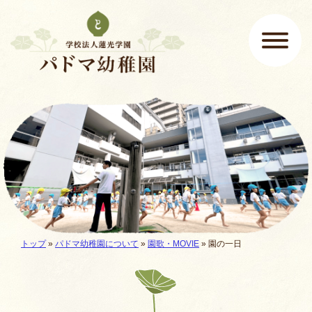
ページの先頭です
ここから本文です。
メインメニュー
現在地:
トップ
»
パドマ幼稚園について
»
園歌・MOVIE
»
園の一日