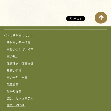
サイト全体メニュー
フッターコンテンツ
パドマ幼稚園について
幼稚園の基本情報
園長のことば／沿革
園の魅力
保育理念・保育⽅針
教育の特徴
園の一年・一日
仏教食育
預かり保育
施設／セキュリティ
園歌・MOVIE