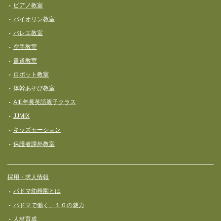
ピアノ教室
バイオリン教室
バレエ教室
空手教室
書道教室
ロボット教室
体幹あそび教室
AIE年長英語親子クラス
JJMIX
キッズモーション
保護者課外教室
採用・求人情報
パドマ幼稚園とは
パドマで働く、１０の魅力
人材育成