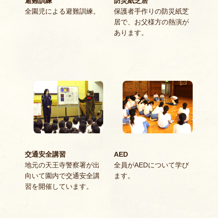
避難訓練
防災紙芝居
全園児による避難訓練。
保護者手作りの防災紙芝
居で、お父様方の熱演が
あります。
交通安全講習
AED
地元の天王寺警察署が出
全員がAEDについて学び
向いて園内で交通安全講
ます。
習を開催しています。