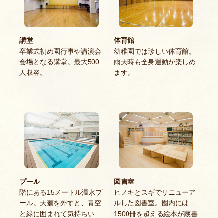
講堂
体育館
卒業式初め園行事や講演会
幼稚園では珍しい体育館。
会場となる講堂。最大500
雨天時も全身運動が楽しめ
人収容。
ます。
プール
図書室
階にある15メートル温水プ
ヒノキとスギでリニューア
ール。天蓋を外すと、青空
ルした図書室。園内には
と緑に囲まれて気持ちい
1500冊を超える絵本が蔵書