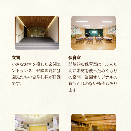
玄関
保育室
小さなお堂を模した玄関エ
開放的な保育室は、ふんだ
ントランス。登降園時には
んに木材を使ったぬくもり
園児たちの合掌礼拝が日課
の空間。当園オリジナルの
です。
背もたれのない椅子もあり
ます