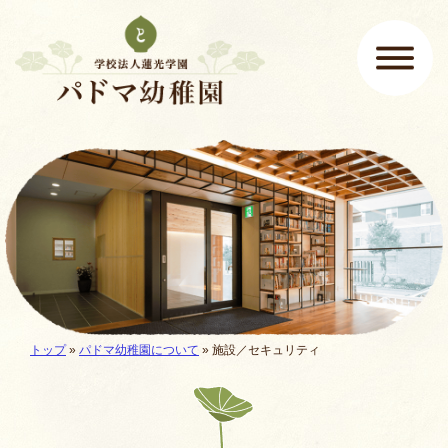
ページの先頭です
ここから本文です。
メインメニュー
現在地:
トップ
»
パドマ幼稚園について
»
施設／セキュリティ