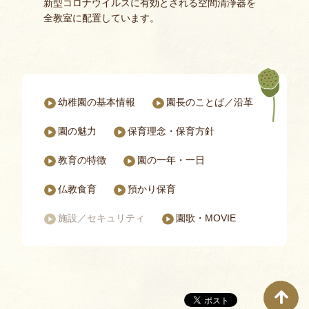
新型コロナウイルスに有効とされる空間清浄器を
全教室に配置しています。
幼稚園の基本情報
園長のことば／沿革
パドマ幼稚園についてのページ一覧
園の魅力
保育理念・保育⽅針
教育の特徴
園の一年・一日
仏教食育
預かり保育
施設／セキュリティ
園歌・MOVIE