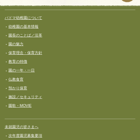
サイト全体メニュー
フッターコンテンツ
パドマ幼稚園について
幼稚園の基本情報
園長のことば／沿革
園の魅力
保育理念・保育⽅針
教育の特徴
園の一年・一日
仏教食育
預かり保育
施設／セキュリティ
園歌・MOVIE
未就園児の皆さまへ
次年度園児募集要項