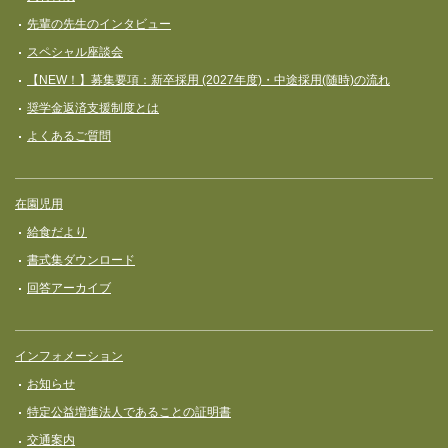
先輩の先生のインタビュー
スペシャル座談会
【NEW！】募集要項：新卒採用 (2027年度)・中途採用(随時)の流れ
奨学⾦返済⽀援制度とは
よくあるご質問
在園児用
給食だより
書式集ダウンロード
回答アーカイブ
インフォメーション
お知らせ
特定公益増進法人であることの証明書
交通案内