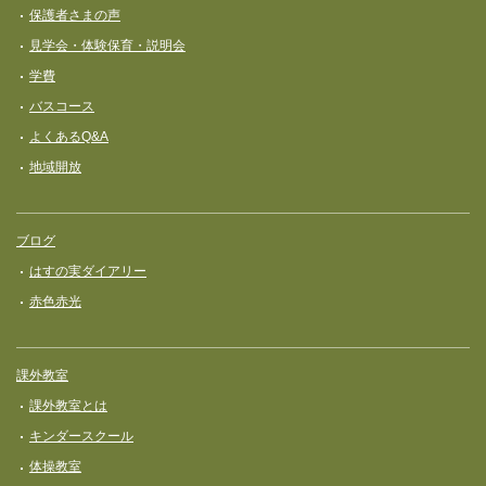
保護者さまの声
見学会・体験保育・説明会
学費
バスコース
よくあるQ&A
地域開放
ブログ
はすの実ダイアリー
赤色赤光
課外教室
課外教室とは
キンダースクール
体操教室