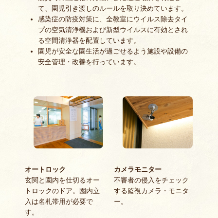
て、園児引き渡しのルールを取り決めています。
感染症の防疫対策に、全教室にウイルス除去タイ
プの空気清浄機および新型ウイルスに有効とされ
る空間清浄器を配置しています。
園児が安全な園生活が過ごせるよう施設や設備の
安全管理・改善を行っています。
オートロック
カメラモニター
玄関と園内を仕切るオー
不審者の侵入をチェック
トロックのドア。園内立
する監視カメラ・モニタ
入は名札帯用が必要で
ー。
す。