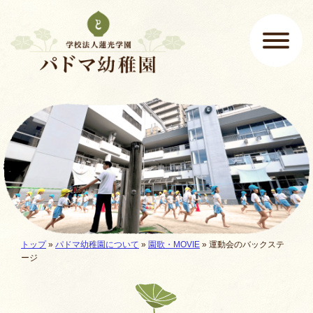
ページの先頭です
ここから本文です。
メインメニュー
現在地:
トップ
»
パドマ幼稚園について
»
園歌・MOVIE
»
運動会のバックステ
ージ