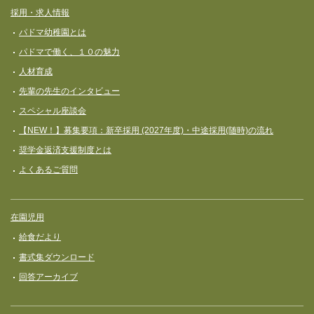
採用・求人情報
パドマ幼稚園とは
パドマで働く、１０の魅力
人材育成
先輩の先生のインタビュー
スペシャル座談会
【NEW！】募集要項：新卒採用 (2027年度)・中途採用(随時)の流れ
奨学⾦返済⽀援制度とは
よくあるご質問
在園児用
給食だより
書式集ダウンロード
回答アーカイブ