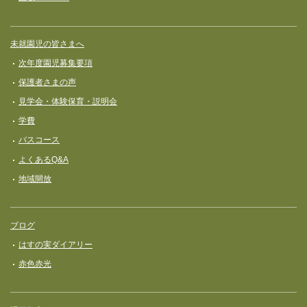
未就園児の皆さまへ
次年度園児募集要項
保護者さまの声
見学会・体験保育・説明会
学費
バスコース
よくあるQ&A
地域開放
ブログ
はすの実ダイアリー
赤色赤光