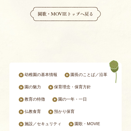
園歌・MOVIEトップへ戻る
幼稚園の基本情報
園長のことば／沿革
パドマ幼稚園についてのページ一覧
園の魅力
保育理念・保育⽅針
教育の特徴
園の一年・一日
仏教食育
預かり保育
施設／セキュリティ
園歌・MOVIE