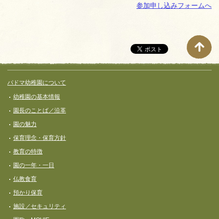
参加申し込みフォームへ
サイト全体メニュー
フッターコンテンツ
パドマ幼稚園について
幼稚園の基本情報
園長のことば／沿革
園の魅力
保育理念・保育⽅針
教育の特徴
園の一年・一日
仏教食育
預かり保育
施設／セキュリティ