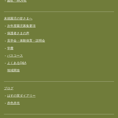
園歌・MOVIE
未就園児の皆さまへ
次年度園児募集要項
保護者さまの声
見学会・体験保育・説明会
学費
バスコース
よくあるQ&A
地域開放
ブログ
はすの実ダイアリー
赤色赤光