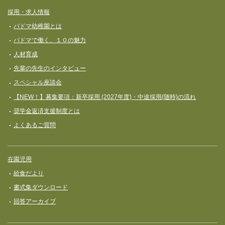
採用・求人情報
パドマ幼稚園とは
パドマで働く、１０の魅力
人材育成
先輩の先生のインタビュー
スペシャル座談会
【NEW！】募集要項：新卒採用 (2027年度)・中途採用(随時)の流れ
奨学⾦返済⽀援制度とは
よくあるご質問
在園児用
給食だより
書式集ダウンロード
回答アーカイブ