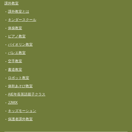
課外教室
課外教室とは
キンダースクール
体操教室
ピアノ教室
バイオリン教室
バレエ教室
空手教室
書道教室
ロボット教室
体幹あそび教室
AIE年長英語親子クラス
JJMIX
キッズモーション
保護者課外教室