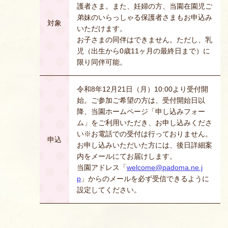
護者さま。また、妊婦の方、当園在園児ご
弟妹のいらっしゃる保護者さまもお申込み
対象
いただけます。
お子さまの同伴はできません。ただし、乳
児（出生から0歳11ヶ月の最終日まで）に
限り同伴可能。
令和8年12月21日（月）10:00より受付開
始。ご参加ご希望の方は、受付開始日以
降、当園ホームページ「申し込みフォー
ム」をご利用いただき、お申し込みくださ
い※お電話での受付は行っておりません。
申込
お申し込みいただいた方には、後日詳細案
内をメールにてお届けします。
当園アドレス「
welcome@padoma.ne.j
p
」からのメールを必ず受信できるように
設定してください。