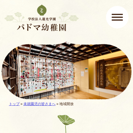
ページの先頭です
ここから本文です。
メインメニュー
現在地:
トップ
»
未就園児の皆さまへ
»
地域開放