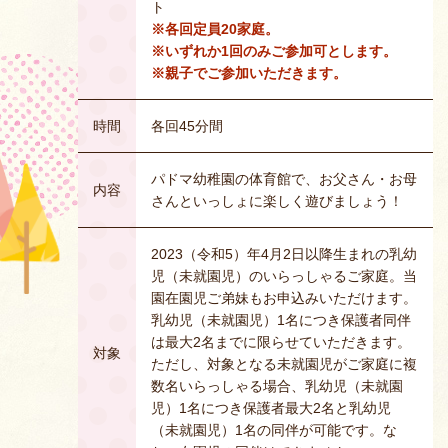
ト
※各回定員20家庭。
※いずれか1回のみご参加可とします。
※親子でご参加いただきます。
時間
各回45分間
パドマ幼稚園の体育館で、お父さん・お母
内容
さんといっしょに楽しく遊びましょう！
2023（令和5）年4月2日以降生まれの乳幼
児（未就園児）のいらっしゃるご家庭。当
園在園児ご弟妹もお申込みいただけます。
乳幼児（未就園児）1名につき保護者同伴
は最大2名までに限らせていただきます。
対象
ただし、対象となる未就園児がご家庭に複
数名いらっしゃる場合、乳幼児（未就園
児）1名につき保護者最大2名と乳幼児
（未就園児）1名の同伴が可能です。な