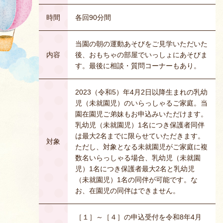
時間
各回90分間
当園の朝の運動あそびをご見学いただいた
内容
後、おもちゃの部屋でいっしょにあそびま
す。最後に相談・質問コーナーもあり。
2023（令和5）年4月2日以降生まれの乳幼
児（未就園児）のいらっしゃるご家庭。当
園在園児ご弟妹もお申込みいただけます。
乳幼児（未就園児）1名につき保護者同伴
は最大2名までに限らせていただきます。
対象
ただし、対象となる未就園児がご家庭に複
数名いらっしゃる場合、乳幼児（未就園
児）1名につき保護者最大2名と乳幼児
（未就園児）1名の同伴が可能です。な
お、在園児の同伴はできません。
［１］～［４］の申込受付を令和8年4月