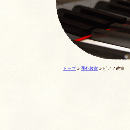
園の一年・一日
仏教食育
預かり保育
施設／セキュリテ
現在地:
トップ
»
課外教室
»
ピアノ教室
園歌・MOVIE