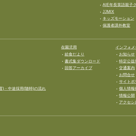
AIE年長英語親子
JJMIX
キッズモーション
保護者課外教室
在園児用
インフォメ
給食だより
お知らせ
書式集ダウンロード
特定公益
回答アーカイブ
交通案内
お問合せ
サイトポ
度)・中途採用(随時)の流れ
個人情報
情報公開
アクセシ