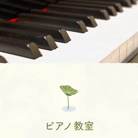
バスコース
バレエ教室
よくあるQ&A
空手教室
地域開放
書道教室
ィ
ロボット教室
体幹あそび教
AIE年長英語親子
JJMIX
ピアノ教室
キッズモーショ