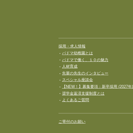
採用・求人情報
パドマ幼稚園とは
パドマで働く、１０の魅力
人材育成
先輩の先生のインタビュー
スペシャル座談会
【NEW！】募集要項：新卒採用 (2027年
奨学⾦返済⽀援制度とは
よくあるご質問
ご寄付のお願い