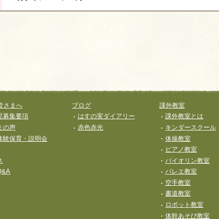
皆さまへ
ブログ
課外教室
児募集要項
はすの実ダイアリー
課外教室とは
まの声
赤色赤光
キンダースクール
体験保育・説明会
体操教室
ピアノ教室
ス
バイオリン教室
&A
バレエ教室
空手教室
書道教室
ロボット教室
体幹あそび教室