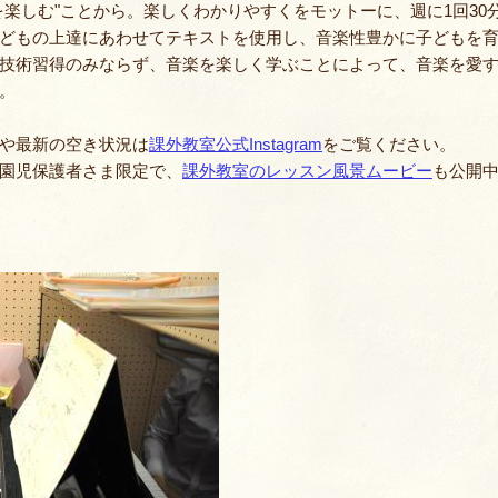
保護者課外教
を楽しむ"ことから。楽しくわかりやすくをモットーに、週に1回30分(
どもの上達にあわせてテキストを使用し、音楽性豊かに子どもを
技術習得のみならず、音楽を楽しく学ぶことによって、音楽を愛
。
や最新の空き状況は
課外教室公式Instagram
をご覧ください。
園児保護者さま限定で、
課外教室のレッスン風景ムービー
も公開