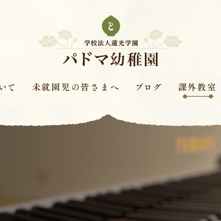
いて
未就園児の皆さまへ
ブログ
課外教室
次年度園児募集要項
はすの実ダイアリー
課外教室とは
革
保護者さまの声
赤色赤光
キンダースクー
見学会・体験保育・説明
体操教室
会
針
ピアノ教室
学費
バイオリン教