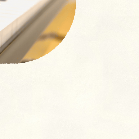
【NEW！】募集要項：新卒採
用 (2027年度)・中途採用(随
時)の流れ
奨学⾦返済⽀援制度とは
よくあるご質問
室
クラス
ン