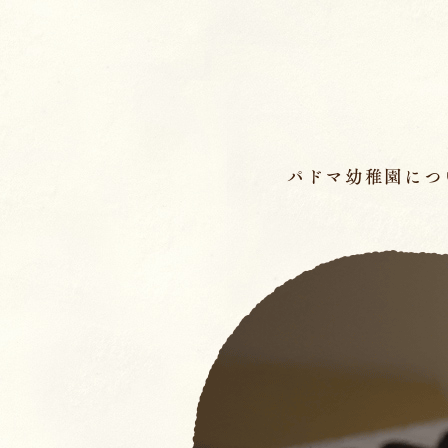
ページの先頭です
パドマ幼稚園につ
メインメニュー
ここから本文です。
幼稚園の基本情報
園長のことば／沿
園の魅力
保育理念・保育⽅
教育の特徴