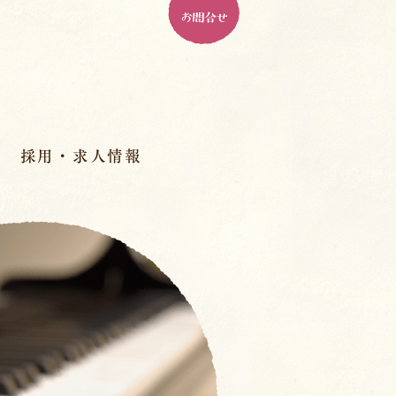
お問合せ
採用・求人情報
パドマ幼稚園とは
ル
パドマで働く、１０の魅力
人材育成
先輩の先生のインタビュー
室
スペシャル座談会