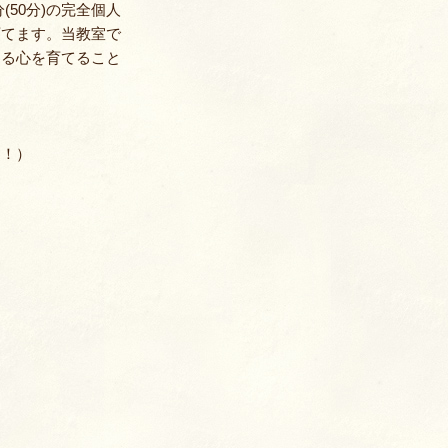
室
50分)の完全個人
育てます。当教室で
する心を育てること
中！）