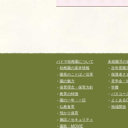
サイト全体メニュー
パドマ幼稚園について
未就園児の
フッターコンテンツ
幼稚園の基本情報
次年度園
園長のことば／沿革
保護者さ
園の魅力
見学会・
保育理念・保育⽅針
学費
教育の特徴
バスコー
園の一年・一日
よくあるQ
仏教食育
地域開放
預かり保育
施設／セキュリティ
園歌・MOVIE