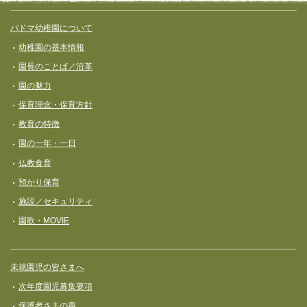
サイト全体メニュー
フッターコンテンツ
パドマ幼稚園について
幼稚園の基本情報
園長のことば／沿革
園の魅力
保育理念・保育⽅針
教育の特徴
園の一年・一日
仏教食育
預かり保育
施設／セキュリティ
園歌・MOVIE
未就園児の皆さまへ
次年度園児募集要項
保護者さまの声