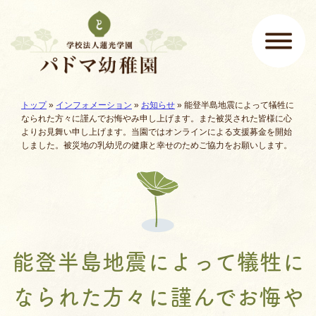
ページの先頭です
ここから本文です。
現在地:
トップ
»
インフォメーション
»
お知らせ
»
能登半島地震によって犠牲に
メインメニュー
なられた方々に謹んでお悔やみ申し上げます。また被災された皆様に心
よりお見舞い申し上げます。当園ではオンラインによる支援募金を開始
しました。被災地の乳幼児の健康と幸せのためご協力をお願いします。
能登半島地震によって犠牲に
なられた方々に謹んでお悔や