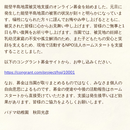
能登半島地震被災地支援のオンライン募金を始めました。元旦に
発生した能登半島地震の被害の状況が刻々と明らかになっていま
す。犠牲になられた方々に謹んでお悔やみ申し上げるとともに、
被災された皆様に心からお見舞い申し上げます。皆様のご無事と1
日も早い復興をお祈り申し上げます。当園では、被災地の妊婦と
乳幼児家庭の不安や孤立解消のため、また子どもたちの安心と笑
顔を支えるため、現地で活動するNPO法人ホームスタートを支援
することとしました。
以下のコングラント募金サイトから、お申し込みください。
https://congrant.com/project/hsj/10001
なお、募金は当園が取りまとめるものではなく、みなさま個人の
自由意思によるものです。募金の使途や今後の活動報告はホーム
スタートから直接受けていただきます。支援は発生後早いほど効
果があります。皆様のご協力をよろしくお願いします。
パドマ幼稚園 秋田光彦