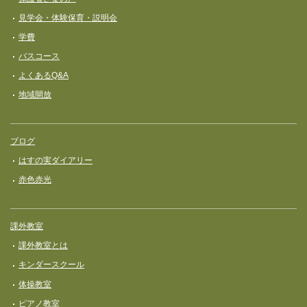
見学会・体験保育・説明会
学費
バスコース
よくあるQ&A
地域開放
ブログ
はすの実ダイアリー
赤色赤光
課外教室
課外教室とは
キンダースクール
体操教室
ピアノ教室