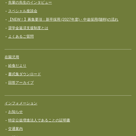
先輩の先生のインタビュー
スペシャル座談会
【NEW！】募集要項：新卒採用 (2027年度)・中途採用(随時)の流れ
奨学⾦返済⽀援制度とは
よくあるご質問
在園児用
給食だより
書式集ダウンロード
回答アーカイブ
インフォメーション
お知らせ
特定公益増進法人であることの証明書
交通案内