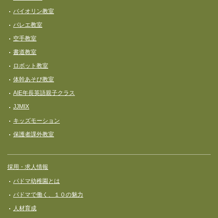
バイオリン教室
バレエ教室
空手教室
書道教室
ロボット教室
体幹あそび教室
AIE年長英語親子クラス
JJMIX
キッズモーション
保護者課外教室
採用・求人情報
パドマ幼稚園とは
パドマで働く、１０の魅力
人材育成