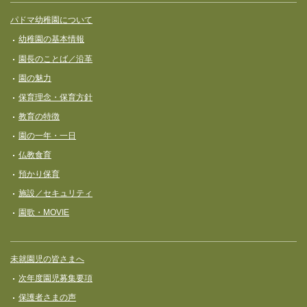
サイト全体メニュー
フッターコンテンツ
パドマ幼稚園について
幼稚園の基本情報
園長のことば／沿革
園の魅力
保育理念・保育⽅針
教育の特徴
園の一年・一日
仏教食育
預かり保育
施設／セキュリティ
園歌・MOVIE
未就園児の皆さまへ
次年度園児募集要項
保護者さまの声