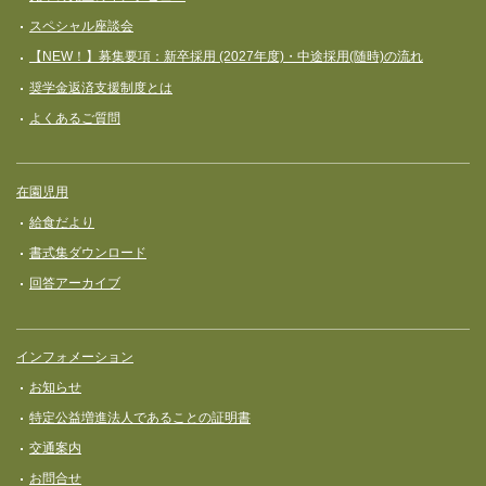
スペシャル座談会
【NEW！】募集要項：新卒採用 (2027年度)・中途採用(随時)の流れ
奨学⾦返済⽀援制度とは
よくあるご質問
在園児用
給食だより
書式集ダウンロード
回答アーカイブ
インフォメーション
お知らせ
特定公益増進法人であることの証明書
交通案内
お問合せ