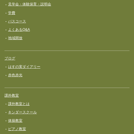
見学会・体験保育・説明会
学費
バスコース
よくあるQ&A
地域開放
ブログ
はすの実ダイアリー
赤色赤光
課外教室
課外教室とは
キンダースクール
体操教室
ピアノ教室