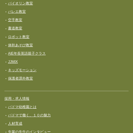
バイオリン教室
バレエ教室
空手教室
書道教室
ロボット教室
体幹あそび教室
AIE年長英語親子クラス
JJMIX
キッズモーション
保護者課外教室
採用・求人情報
パドマ幼稚園とは
パドマで働く、１０の魅力
人材育成
先輩の先生のインタビュー