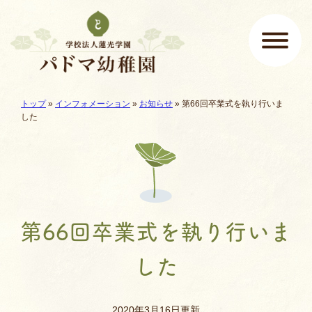
ページの先頭です
ここから本文です。
現在地:
トップ
»
インフォメーション
»
お知らせ
»
第66回卒業式を執り行いま
メインメニュー
した
第66回卒業式を執り行いま
した
2020年3月16日更新