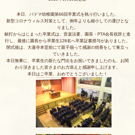
本日、パドマ幼稚園第66回卒業式を執り行いました。
新型コロナウィルス対策として、例年よりも縮小しての運びとな
りました。
献灯からはじまった卒業式は、音楽法要、園長・
PTA会長祝辞と進
行し、
最後に園長から卒業生128名へ卒業証書授与があ
りました。
閉式後は、大蓮寺本堂前にて親子揃って感謝の焼香をして巣立っ
ていきました
。
本日無事に、卒業生の新たな門出をお祝いできましたのも、お関
わり頂きました皆さまのお力添えと感謝申し上げます。
本日はご卒業、おめでとうございました！