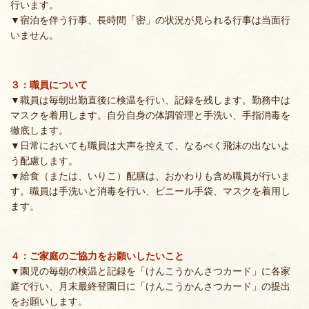
行います。
▼宿泊を伴う行事、長時間「密」の状況が見られる行事は当面行
いません。
３：職員について
▼職員は毎朝出勤直後に検温を行い、記録を残します。勤務中は
マスクを着用します。自分自身の体調管理と手洗い、手指消毒を
徹底します。
▼日常においても職員は大声を控えて、なるべく飛沫の出ないよ
う配慮します。
▼給食（または、いりこ）配膳は、おかわりも含め職員が行いま
す。職員は手洗いと消毒を行い、ビニール手袋、マスクを着用し
ます。
４：ご家庭のご協力をお願いしたいこと
▼園児の毎朝の検温と記録を「けんこうかんさつカード」に各家
庭で行い、月末最終登園日に「けんこうかんさつカード」の提出
をお願いします。