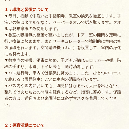
１：環境と習慣について
▼毎日、石鹸で手洗いと手指消毒、教室の換気を徹底します。手
洗いの後はタオルでなく、ペーパータオルで拭き取ります。タオ
ルは乾布摩擦のみ使用します。
▼教室の吸排気の整備が整いましたが、ドア・窓の開閉を定時に
行い換気に努めます。またサーキュレーターで強制的に室内の空
気循環を行います。空間清浄機（J-air）を設置して、室内の浄化
にも努めます。
▼教室内の清掃、消毒に努め、子どもが触れるロッカーや棚、階
段の手すり、水道、トイレ等も、適時消毒します。
▼バス運行時、車内では換気に努めます。また、ひとつのコース
が終わる（園児降車）ごとに車内の消毒を行います。
▼バス内や園内においても、園児にはなるべく大声を出さない、
整列では友だちとの間隔を確保するなど、指導に努めます。保護
者の方は、送迎および来園時には必ずマスクを着用してくださ
い。
２：保育活動について