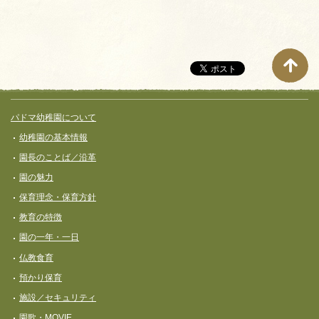
サイト全体メニュー
フッターコンテンツ
パドマ幼稚園について
幼稚園の基本情報
園長のことば／沿革
園の魅力
保育理念・保育⽅針
教育の特徴
園の一年・一日
仏教食育
預かり保育
施設／セキュリティ
園歌・MOVIE