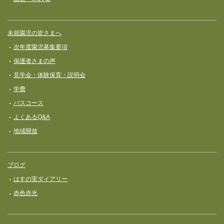
未就園児の皆さまへ
次年度園児募集要項
保護者さまの声
見学会・体験保育・説明会
学費
バスコース
よくあるQ&A
地域開放
ブログ
はすの実ダイアリー
赤色赤光