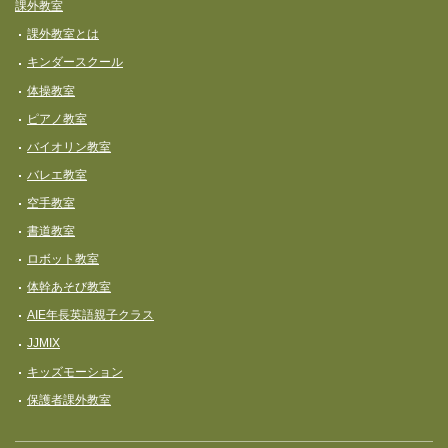
課外教室
課外教室とは
キンダースクール
体操教室
ピアノ教室
バイオリン教室
バレエ教室
空手教室
書道教室
ロボット教室
体幹あそび教室
AIE年長英語親子クラス
JJMIX
キッズモーション
保護者課外教室