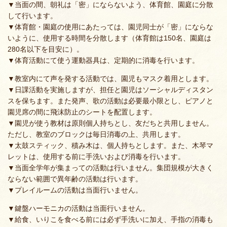
▼当面の間、朝礼は「密」にならないよう、体育館、園庭に分散
して行います。
▼体育館・園庭の使用にあたっては、園児同士が「密」にならな
いように、使用する時間を分散します（体育館は150名、園庭は
280名以下を目安に）。
▼体育活動にて使う運動器具は、定期的に消毒を行います。
▼教室内にて声を発する活動では、園児もマスク着用とします。
▼日課活動を実施しますが、担任と園児はソーシャルディスタン
スを保ちます。また発声、歌の活動は必要最小限とし、ピアノと
園児席の間に飛沫防止のシートを配置します。
▼園児が使う教材は原則個人持ちとし、友だちと共用しません。
ただし、教室のブロックは毎日消毒の上、共用します。
▼太鼓スティック、積み木は、個人持ちとします。また、木琴マ
レットは、使用する前に手洗いおよび消毒を行います。
▼当面全学年が集まっての活動は行いません。集団規模が大きく
ならない範囲で異年齢の活動は行います。
▼プレイルームの活動は当面行いません。
▼鍵盤ハーモニカの活動は当面行いません。
▼給食、いりこを食べる前には必ず手洗いに加え、手指の消毒も