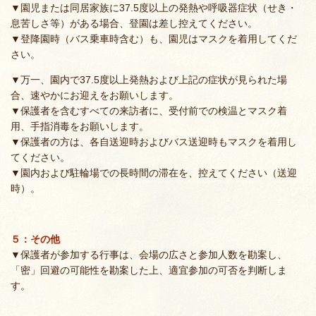
▼園児または同居家族に37.5度以上の発熱や呼吸器症状（せき・
息苦しさ等）がある場合、登園は差し控えてください。
▼登降園時（バス乗車時含む）も、園児はマスクを着用してくだ
さい。
▼万一、園内で37.5度以上発熱および上記の症状が見られた場
合、速やかにお迎えをお願いします。
▼保護者を含むすべての来訪者に、受付前での検温とマスク着
用、手指消毒をお願いします。
▼保護者の方は、各自送迎時およびバス送迎時もマスクを着用し
てください。
▼園内および駐輪場での長時間の滞在を、控えてください（送迎
時）。
５：その他
▼保護者が参加する行事は、会場の広さと参加人数を勘案し、
「密」回避の可能性を勘案した上、適宜参加の可否を判断しま
す。