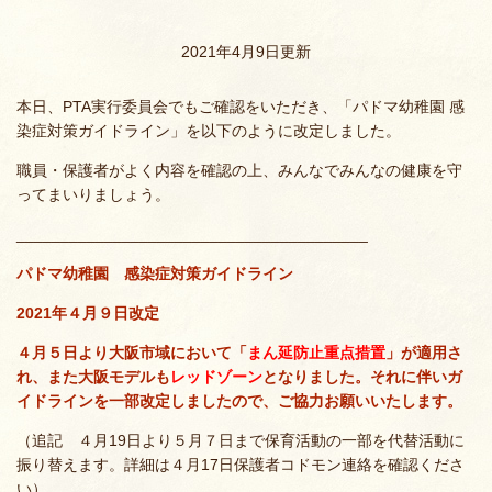
2021年4月9日更新
本日、PTA実行委員会でもご確認をいただき、「パドマ幼稚園 感
染症対策ガイドライン」を以下のように改定しました。
職員・保護者がよく内容を確認の上、みんなでみんなの健康を守
ってまいりましょう。
________________________________________
パドマ幼稚園 感染症対策ガイドライン
2021年４月９日改定
４月５日より大阪市域において「
まん延防止重点措置
」が適用さ
れ、また大阪モデルも
レッドゾーン
となりました。それに伴いガ
イドラインを一部改定しましたので、ご協力お願いいたします。
（追記 ４月19日より５月７日まで保育活動の一部を代替活動に
振り替えます。詳細は４月17日保護者コドモン連絡を確認くださ
い）