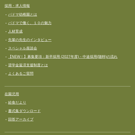
採用・求人情報
パドマ幼稚園とは
パドマで働く、１０の魅力
人材育成
先輩の先生のインタビュー
スペシャル座談会
【NEW！】募集要項：新卒採用 (2027年度)・中途採用(随時)の流れ
奨学⾦返済⽀援制度とは
よくあるご質問
在園児用
給食だより
書式集ダウンロード
回答アーカイブ