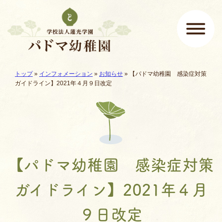
ページの先頭です
ここから本文です。
現在地:
トップ
»
インフォメーション
»
お知らせ
»
【パドマ幼稚園 感染症対策
メインメニュー
ガイドライン】2021年４月９日改定
【パドマ幼稚園 感染症対策
ガイドライン】2021年４月
９日改定