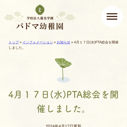
ページの先頭です
ここから本文です。
現在地:
トップ
»
インフォメーション
»
お知らせ
»
4月１７日(水)PTA総会を開催
メインメニュー
しました。
4月１７日(水)PTA総会を開
催しました。
2024年4月17日更新