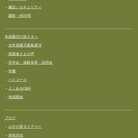
施設／セキュリティ
園歌・MOVIE
未就園児の皆さまへ
次年度園児募集要項
保護者さまの声
見学会・体験保育・説明会
学費
バスコース
よくあるQ&A
地域開放
ブログ
はすの実ダイアリー
赤色赤光