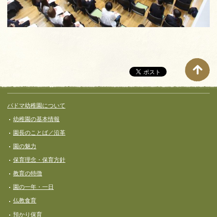
サイト全体メニュー
フッターコンテンツ
パドマ幼稚園について
幼稚園の基本情報
園長のことば／沿革
園の魅力
保育理念・保育⽅針
教育の特徴
園の一年・一日
仏教食育
預かり保育