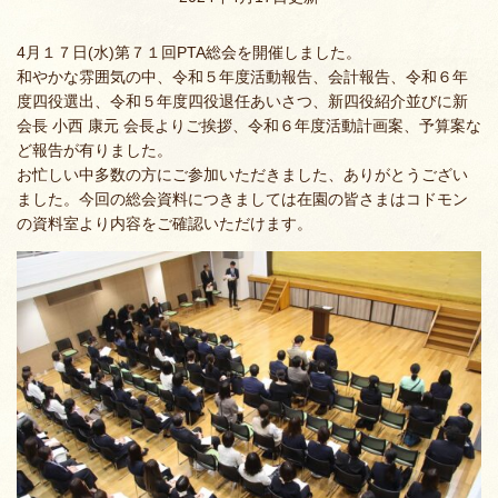
4月１７日(水)第７１回PTA総会を開催しました。
和やかな雰囲気の中、令和５年度活動報告、会計報告、令和６年
度四役選出、令和５年度四役退任あいさつ、新四役紹介並びに新
会長 小西 康元 会長よりご挨拶、令和６年度活動計画案、予算案な
ど報告が有りました。
お忙しい中多数の方にご参加いただきました、ありがとうござい
ました。今回の総会資料につきましては在園の皆さまはコドモン
の資料室より内容をご確認いただけます。