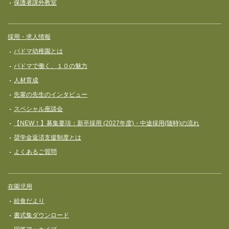
保護者課外教室
採用・求人情報
パドマ幼稚園とは
パドマで働く、１０の魅力
人材育成
先輩の先生のインタビュー
スペシャル座談会
【NEW！】募集要項：新卒採用 (2027年度)・中途採用(随時)の流れ
奨学⾦返済⽀援制度とは
よくあるご質問
在園児用
給食だより
書式集ダウンロード