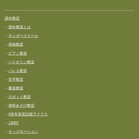
課外教室
課外教室とは
キンダースクール
体操教室
ピアノ教室
バイオリン教室
バレエ教室
空手教室
書道教室
ロボット教室
体幹あそび教室
AIE年長英語親子クラス
JJMIX
キッズモーション