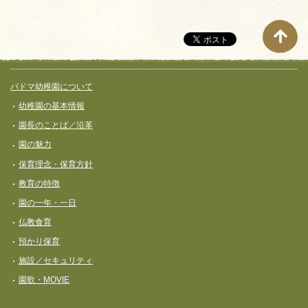
サイト全体メニュー
フッターコンテンツ
パドマ幼稚園について
幼稚園の基本情報
園長のことば／沿革
園の魅力
保育理念・保育⽅針
教育の特徴
園の一年・一日
仏教食育
預かり保育
施設／セキュリティ
園歌・MOVIE