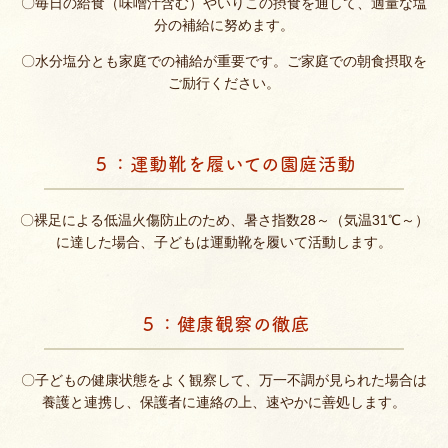
〇毎日の給食（味噌汁含む）やいりこの摂食を通して、適量な塩
分の補給に努めます。
〇水分塩分とも家庭での補給が重要です。ご家庭での朝食摂取を
ご励行ください。
５：運動靴を履いての園庭活動
〇裸足による低温火傷防止のため、暑さ指数28～（気温31℃～）
に達した場合、子どもは運動靴を履いて活動します。
５：健康観察の徹底
〇子どもの健康状態をよく観察して、万一不調が見られた場合は
養護と連携し、保護者に連絡の上、速やかに善処します。