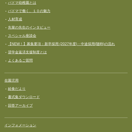
パドマ幼稚園とは
パドマで働く、１０の魅力
人材育成
先輩の先生のインタビュー
スペシャル座談会
【NEW！】募集要項：新卒採用 (2027年度)・中途採用(随時)の流れ
奨学⾦返済⽀援制度とは
よくあるご質問
在園児用
給食だより
書式集ダウンロード
回答アーカイブ
インフォメーション