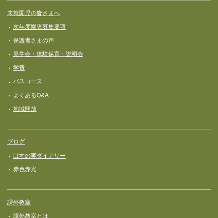
未就園児の皆さまへ
次年度園児募集要項
保護者さまの声
見学会・体験保育・説明会
学費
バスコース
よくあるQ&A
地域開放
ブログ
はすの実ダイアリー
赤色赤光
課外教室
課外教室とは