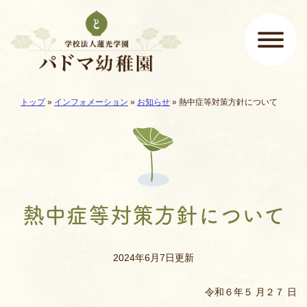
ページの先頭です
ここから本文です。
現在地:
トップ
»
インフォメーション
»
お知らせ
»
熱中症等対策方針について
メインメニュー
熱中症等対策方針について
2024年6月7日更新
令和６年５ 月２７ 日