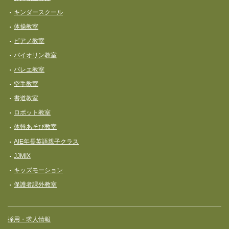
キンダースクール
体操教室
ピアノ教室
バイオリン教室
バレエ教室
空手教室
書道教室
ロボット教室
体幹あそび教室
AIE年長英語親子クラス
JJMIX
キッズモーション
保護者課外教室
採用・求人情報