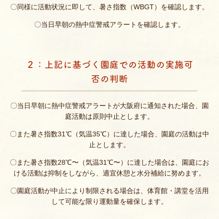
〇同様に活動状況に即して、暑さ指数（WBGT）を確認します。
〇当日早朝の熱中症警戒アラートを確認します。
２：上記に基づく園庭での活動の実施可
否の判断
〇当日早朝に熱中症警戒アラートが大阪府に通知された場合、園
庭活動は原則中止とします。
〇また暑さ指数31℃（気温35℃）に達した場合、園庭の活動は中
止とします。
〇また暑さ指数28℃〜（気温31℃〜）に達した場合は、園庭にお
ける活動は抑制をしながら、適宜休憩と水分補給に努めます。
〇園庭活動が中止により制限される場合は、体育館・講堂を活用
して可能な限り運動量を確保します。