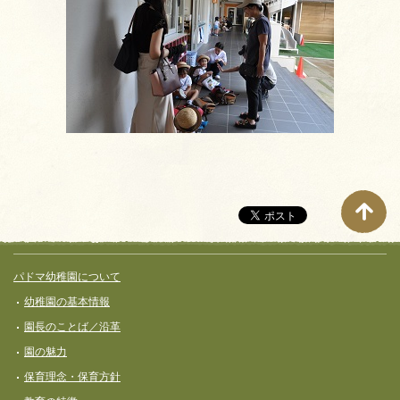
サイト全体メニュー
フッターコンテンツ
パドマ幼稚園について
幼稚園の基本情報
園長のことば／沿革
園の魅力
保育理念・保育⽅針