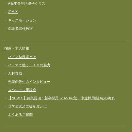
AIE年長英語親子クラス
JJMIX
キッズモーション
保護者課外教室
採用・求人情報
パドマ幼稚園とは
パドマで働く、１０の魅力
人材育成
先輩の先生のインタビュー
スペシャル座談会
【NEW！】募集要項：新卒採用 (2027年度)・中途採用(随時)の流れ
奨学⾦返済⽀援制度とは
よくあるご質問