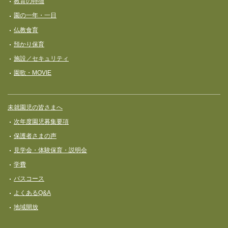
教育の特徴
園の一年・一日
仏教食育
預かり保育
施設／セキュリティ
園歌・MOVIE
未就園児の皆さまへ
次年度園児募集要項
保護者さまの声
見学会・体験保育・説明会
学費
バスコース
よくあるQ&A
地域開放