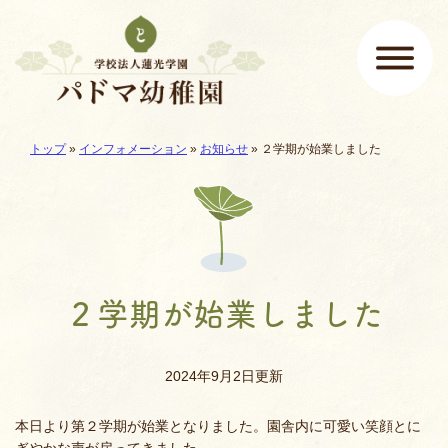
ページの先頭です
ここから本文です。
現在地:
トップ
»
インフォメーション
»
お知らせ
»
２学期が始業しました
メインメニュー
２学期が始業しました
2024年9月2日更新
本日より第２学期が始業となりました。園舎内に可愛い笑顔とに
ぎやかな声が戻ってきました。