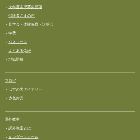
次年度園児募集要項
保護者さまの声
見学会・体験保育・説明会
学費
バスコース
よくあるQ&A
地域開放
ブログ
はすの実ダイアリー
赤色赤光
課外教室
課外教室とは
キンダースクール