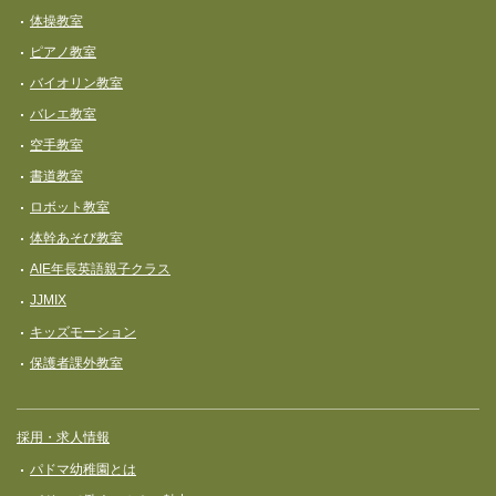
体操教室
ピアノ教室
バイオリン教室
バレエ教室
空手教室
書道教室
ロボット教室
体幹あそび教室
AIE年長英語親子クラス
JJMIX
キッズモーション
保護者課外教室
採用・求人情報
パドマ幼稚園とは