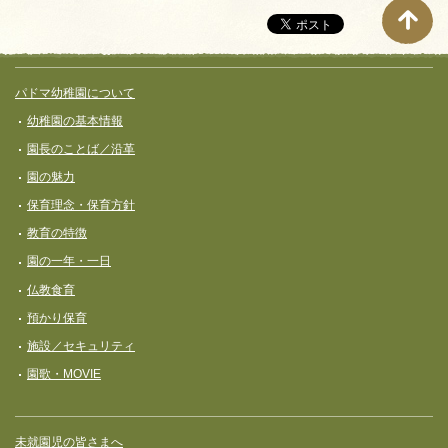
サイト全体メニュー
フッターコンテンツ
パドマ幼稚園について
幼稚園の基本情報
園長のことば／沿革
園の魅力
保育理念・保育⽅針
教育の特徴
園の一年・一日
仏教食育
預かり保育
施設／セキュリティ
園歌・MOVIE
未就園児の皆さまへ