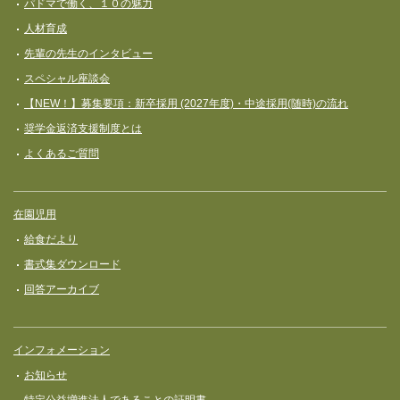
パドマで働く、１０の魅力
人材育成
先輩の先生のインタビュー
スペシャル座談会
【NEW！】募集要項：新卒採用 (2027年度)・中途採用(随時)の流れ
奨学⾦返済⽀援制度とは
よくあるご質問
在園児用
給食だより
書式集ダウンロード
回答アーカイブ
インフォメーション
お知らせ