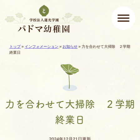
ページの先頭です
ここから本文です。
現在地:
トップ
»
インフォメーション
»
お知らせ
»
力を合わせて大掃除 ２学期
メインメニュー
終業日
力を合わせて大掃除 ２学期
終業日
2024年12月21日更新