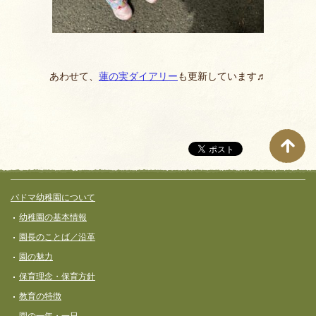
あわせて、
蓮の実ダイアリー
も更新しています♬
サイト全体メニュー
フッターコンテンツ
パドマ幼稚園について
幼稚園の基本情報
園長のことば／沿革
園の魅力
保育理念・保育⽅針
教育の特徴