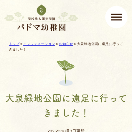
ページの先頭です
ここから本文です。
現在地:
トップ
»
インフォメーション
»
お知らせ
»
大泉緑地公園に遠足に行って
メインメニュー
きました！
大泉緑地公園に遠足に行って
きました！
2025年10月3日更新