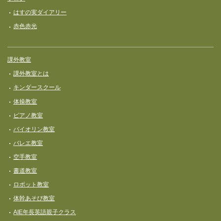
はすの実ダイアリー
赤色赤光
課外教室
課外教室とは
キンダースクール
体操教室
ピアノ教室
バイオリン教室
バレエ教室
空手教室
書道教室
ロボット教室
体幹あそび教室
AIE年長英語親子クラス