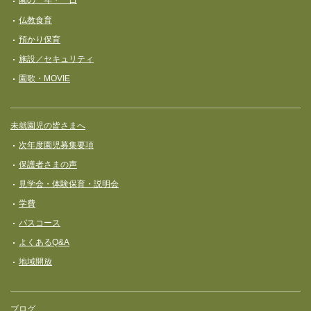
園の一年・一日
仏教食育
預かり保育
施設／セキュリティ
園歌・MOVIE
未就園児の皆さまへ
次年度園児募集要項
保護者さまの声
見学会・体験保育・説明会
学費
バスコース
よくあるQ&A
地域開放
ブログ