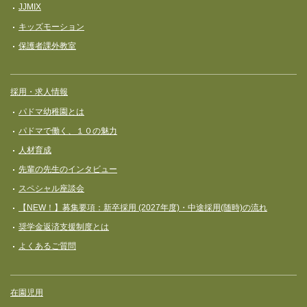
JJMIX
キッズモーション
保護者課外教室
採用・求人情報
パドマ幼稚園とは
パドマで働く、１０の魅力
人材育成
先輩の先生のインタビュー
スペシャル座談会
【NEW！】募集要項：新卒採用 (2027年度)・中途採用(随時)の流れ
奨学⾦返済⽀援制度とは
よくあるご質問
在園児用