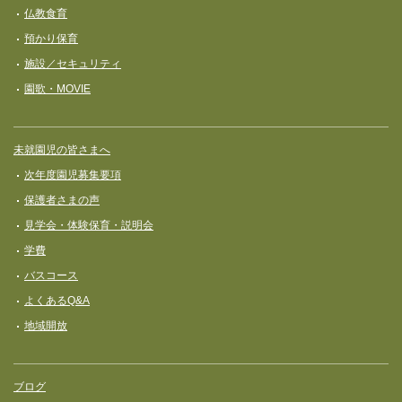
仏教食育
預かり保育
施設／セキュリティ
園歌・MOVIE
未就園児の皆さまへ
次年度園児募集要項
保護者さまの声
見学会・体験保育・説明会
学費
バスコース
よくあるQ&A
地域開放
ブログ