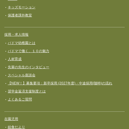
キッズモーション
保護者課外教室
採用・求人情報
パドマ幼稚園とは
パドマで働く、１０の魅力
人材育成
先輩の先生のインタビュー
スペシャル座談会
【NEW！】募集要項：新卒採用 (2027年度)・中途採用(随時)の流れ
奨学⾦返済⽀援制度とは
よくあるご質問
在園児用
給食だより