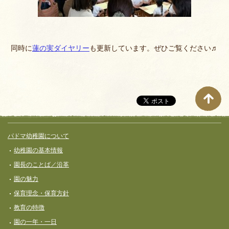
同時に
蓮の実ダイヤリー
も更新しています。ぜひご覧ください♬
サイト全体メニュー
フッターコンテンツ
パドマ幼稚園について
幼稚園の基本情報
園長のことば／沿革
園の魅力
保育理念・保育⽅針
教育の特徴
園の一年・一日