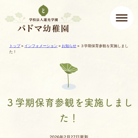
ページの先頭です
ここから本文です。
現在地:
トップ
»
インフォメーション
»
お知らせ
»
３学期保育参観を実施しまし
メインメニュー
た！
３学期保育参観を実施しまし
た！
2026年2月27日更新