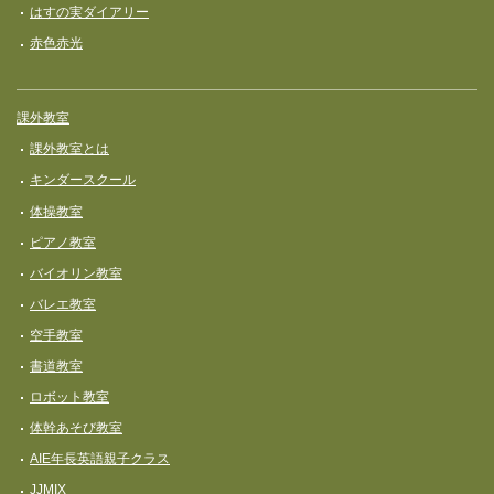
はすの実ダイアリー
赤色赤光
課外教室
課外教室とは
キンダースクール
体操教室
ピアノ教室
バイオリン教室
バレエ教室
空手教室
書道教室
ロボット教室
体幹あそび教室
AIE年長英語親子クラス
JJMIX