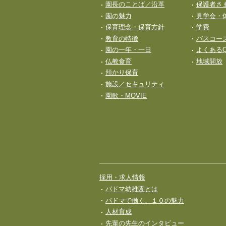
園長のことば／沿革
保護者さ
園の魅力
見学会・
保育理念・保育⽅針
学費
教育の特徴
バスコー
園の一年・一日
よくあるQ
仏教食育
地域開放
預かり保育
施設／セキュリティ
園歌・MOVIE
採用・求人情報
パドマ幼稚園とは
パドマで働く、１０の魅力
人材育成
先輩の先生のインタビュー