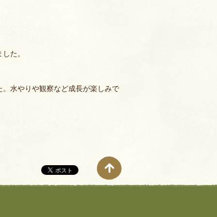
【NEW！】募集要項：新卒採
用 (2027年度)・中途採用(随
時)の流れ
ました。
奨学⾦返済⽀援制度とは
た。水やりや観察など成長が楽しみで
よくあるご質問
室
クラス
ン