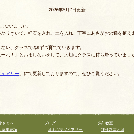
バスコース
2026年5月7日更新
バレエ教室
よくあるQ&A
おこないました。
空手教室
っかりきいて、軽石を入れ、土を入れ、丁寧にあさがおの種を植え
地域開放
書道教室
こない、クラスで2鉢ずつ育てていきます。
なーれ！」とおまじないをして、大切にクラスに持ち帰っていまし
ィ
ロボット教室
ダイアリー
」にて更新しておりますので、ぜひご覧ください。
体幹あそび教
AIE年長英語親子
JJMIX
キッズモーショ
皆さまへ
ブログ
課外教室
児募集要項
はすの実ダイアリー
課外教室とは