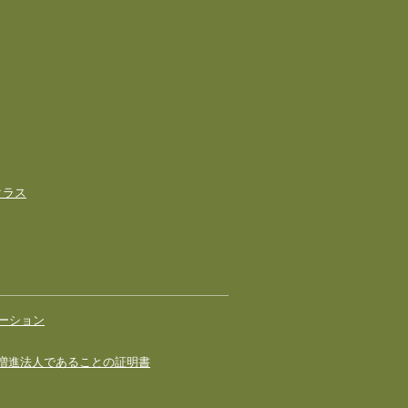
室
クラス
ーション
増進法人であることの証明書