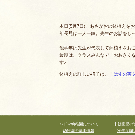
園の一年・一日
本日(5月7日)、あさがおの鉢植えを
仏教食育
年長児は一人一鉢。先生のお話をし
預かり保育
他学年は先生が代表して鉢植えをお
最期は、クラスみんなで「おおきく
施設／セキュリテ
す♪
鉢植えの詳しい様子は、「
はすの実
園歌・MOVIE
サイト全体メニュー
パドマ幼稚園について
未就園児の
フッターコンテンツ
幼稚園の基本情報
次年度園