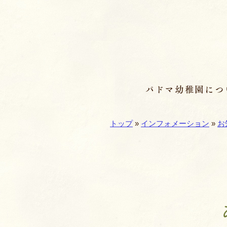
ページの先頭です
パドマ幼稚園につ
メインメニュー
ここから本文です。
幼稚園の基本情報
現在地:
トップ
»
インフォメーション
»
お
園長のことば／沿
園の魅力
保育理念・保育⽅
教育の特徴