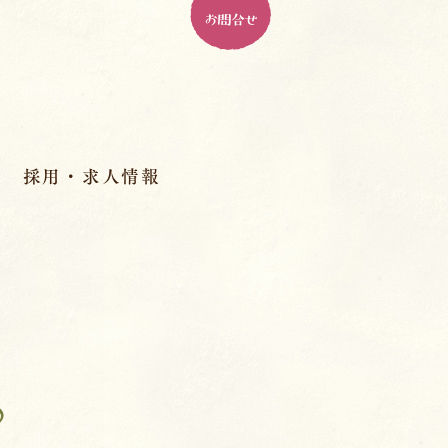
お問合せ
採用・求人情報
パドマ幼稚園とは
ル
パドマで働く、１０の魅力
人材育成
先輩の先生のインタビュー
♪
室
スペシャル座談会