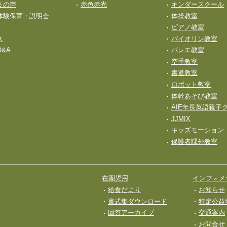
保護者課外教
まの声
赤色赤光
キンダースクール
体験保育・説明会
体操教室
ピアノ教室
ス
バイオリン教室
&A
バレエ教室
空手教室
書道教室
ロボット教室
体幹あそび教室
AIE年長英語親子
JJMIX
キッズモーション
保護者課外教室
在園児用
インフォメ
給食だより
お知らせ
書式集ダウンロード
特定公益
回答アーカイブ
交通案内
お問合せ