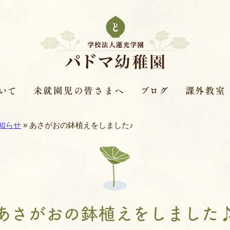
いて
未就園児の皆さまへ
ブログ
課外教室
次年度園児募集要項
はすの実ダイアリー
課外教室とは
知らせ
»
あさがおの鉢植えをしました♪
革
保護者さまの声
赤色赤光
キンダースクー
見学会・体験保育・説明
体操教室
会
針
ピアノ教室
あさがおの鉢植えをしました
学費
バイオリン教