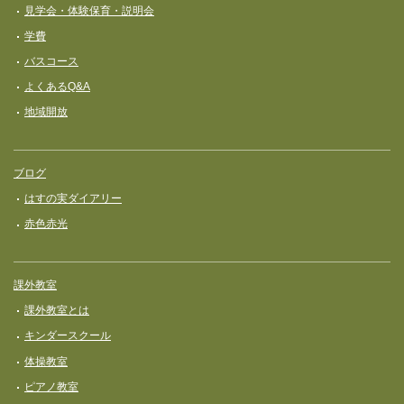
見学会・体験保育・説明会
学費
バスコース
よくあるQ&A
地域開放
ブログ
はすの実ダイアリー
赤色赤光
課外教室
課外教室とは
キンダースクール
体操教室
ピアノ教室