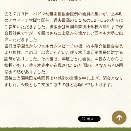
去る７月３日、パドマ幼稚園後援会恒例の会員の集いが、上本町
のアウィーナ大阪で開催、過去最高の５１名のOB・OGの方々に
ご参加いただきました。後援会は当園卒業後小学校３年生までが
会員対象ですが、今回はさらに上級から懐かしい面々も大勢ご出
席いただきました。
当日は学園長からウェルカムスピーチの後、内本陽介後援会会長
より挨拶、この日、出席いただいた佐々木千恵元副園長に対する
謝辞がありました。その後は、年度ごとに会長、４役さんからご
挨拶があり、佐々木先生が在職された17年間の、さながらPTA同
窓会の感がありました。
最後に当園秋田光軌園長より感謝の言葉を申し上げ、閉会となり
ました。今後ともご支援ご協力のほどお願い申し上げます。