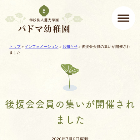
ページの先頭です
ここから本文です。
現在地:
トップ
»
インフォメーション
»
お知らせ
»
後援会会員の集いが開催され
メインメニュー
ました
後援会会員の集いが開催され
ました
2026年7月6日更新