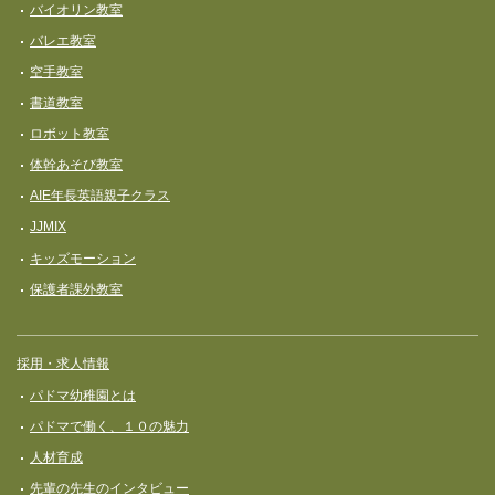
バイオリン教室
バレエ教室
空手教室
書道教室
ロボット教室
体幹あそび教室
AIE年長英語親子クラス
JJMIX
キッズモーション
保護者課外教室
採用・求人情報
パドマ幼稚園とは
パドマで働く、１０の魅力
人材育成
先輩の先生のインタビュー