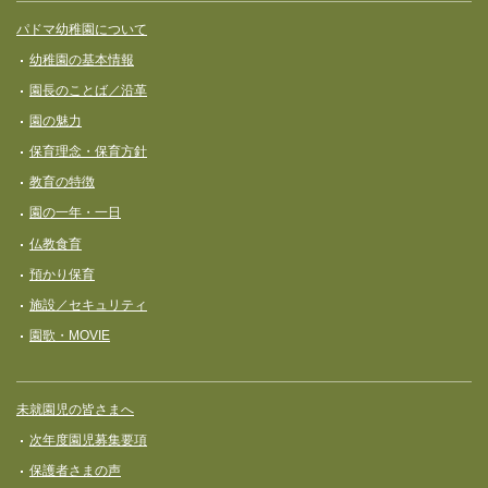
サイト全体メニュー
フッターコンテンツ
パドマ幼稚園について
幼稚園の基本情報
園長のことば／沿革
園の魅力
保育理念・保育⽅針
教育の特徴
園の一年・一日
仏教食育
預かり保育
施設／セキュリティ
園歌・MOVIE
未就園児の皆さまへ
次年度園児募集要項
保護者さまの声