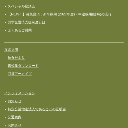
スペシャル座談会
【NEW！】募集要項：新卒採用 (2027年度)・中途採用(随時)の流れ
奨学⾦返済⽀援制度とは
よくあるご質問
在園児用
給食だより
書式集ダウンロード
回答アーカイブ
インフォメーション
お知らせ
特定公益増進法人であることの証明書
交通案内
お問合せ