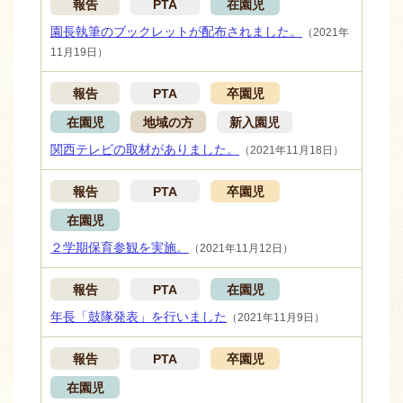
報告
PTA
在園児
園長執筆のブックレットが配布されました。
（2021年
11月19日）
報告
PTA
卒園児
在園児
地域の方
新入園児
関西テレビの取材がありました。
（2021年11月18日）
報告
PTA
卒園児
在園児
２学期保育参観を実施。
（2021年11月12日）
報告
PTA
在園児
年長「鼓隊発表」を行いました
（2021年11月9日）
報告
PTA
卒園児
在園児