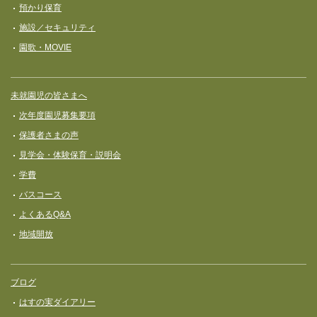
預かり保育
施設／セキュリティ
園歌・MOVIE
未就園児の皆さまへ
次年度園児募集要項
保護者さまの声
見学会・体験保育・説明会
学費
バスコース
よくあるQ&A
地域開放
ブログ
はすの実ダイアリー