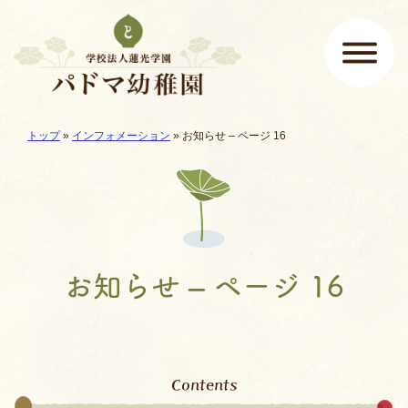
ページの先頭です
ここから本文です。
現在地:
トップ
»
インフォメーション
» お知らせ – ページ 16
メインメニュー
お知らせ – ページ 16
Contents