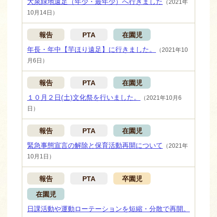
大泉緑地遠足（年少・最年少）へ行きました
（2021年
10月14日）
報告
PTA
在園児
年長・年中【芋ほり遠足】に行きました。
（2021年10
月6日）
報告
PTA
在園児
１０月２日(土)文化祭を行いました。
（2021年10月6
日）
報告
PTA
在園児
緊急事態宣言の解除と保育活動再開について
（2021年
10月1日）
報告
PTA
卒園児
在園児
日課活動や運動ローテーションを短縮・分散で再開。