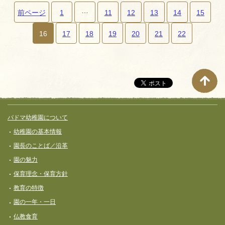
…
前ページ
1
11
12
13
14
15
ペ
16
17
18
19
20
21
22
ー
ジ
ナ
ビ
ゲ
サイト全体メニュー
フッターコンテンツ
パドマ幼稚園について
ー
幼稚園の基本情報
シ
園長のことば／沿革
ョ
園の魅力
ン
保育理念・保育⽅針
教育の特徴
園の一年・一日
仏教食育