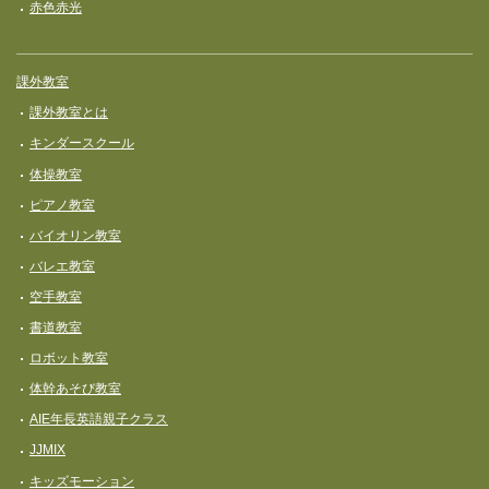
赤色赤光
課外教室
課外教室とは
キンダースクール
体操教室
ピアノ教室
バイオリン教室
バレエ教室
空手教室
書道教室
ロボット教室
体幹あそび教室
AIE年長英語親子クラス
JJMIX
キッズモーション