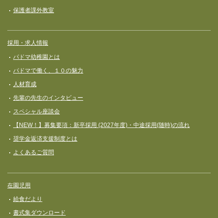
保護者課外教室
採用・求人情報
パドマ幼稚園とは
パドマで働く、１０の魅力
人材育成
先輩の先生のインタビュー
スペシャル座談会
【NEW！】募集要項：新卒採用 (2027年度)・中途採用(随時)の流れ
奨学⾦返済⽀援制度とは
よくあるご質問
在園児用
給食だより
書式集ダウンロード