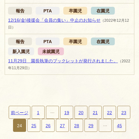
報告
PTA
卒園児
在園児
12/16(金)後援会「会員の集い」中止のお知らせ
（2022年12月12
日）
報告
PTA
卒園児
在園児
新入園児
未就園児
11月29日 園長執筆のブックレットが発行されました。
（2022
年11月29日）
…
前ページ
1
19
20
21
22
23
…
ペ
24
25
26
27
28
29
45
ー