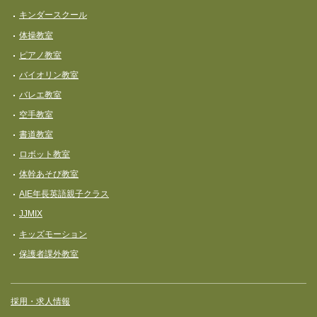
キンダースクール
体操教室
ピアノ教室
バイオリン教室
バレエ教室
空手教室
書道教室
ロボット教室
体幹あそび教室
AIE年長英語親子クラス
JJMIX
キッズモーション
保護者課外教室
採用・求人情報