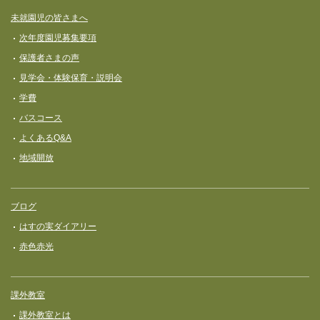
未就園児の皆さまへ
次年度園児募集要項
保護者さまの声
見学会・体験保育・説明会
学費
バスコース
よくあるQ&A
地域開放
ブログ
はすの実ダイアリー
赤色赤光
課外教室
課外教室とは