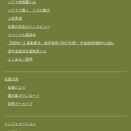
パドマ幼稚園とは
パドマで働く、１０の魅力
人材育成
先輩の先生のインタビュー
スペシャル座談会
【NEW！】募集要項：新卒採用 (2027年度)・中途採用(随時)の流れ
奨学⾦返済⽀援制度とは
よくあるご質問
在園児用
給食だより
書式集ダウンロード
回答アーカイブ
インフォメーション