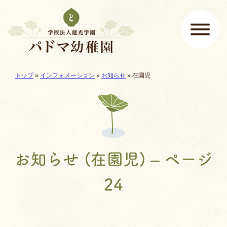
ページの先頭です
ここから本文です。
現在地:
トップ
»
インフォメーション
»
お知らせ
»
在園児
メインメニュー
お知らせ (在園児) – ページ
24