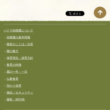
ジ
ナ
ビ
ゲ
サイト全体メニュー
フッターコンテンツ
パドマ幼稚園について
ー
幼稚園の基本情報
シ
園長のことば／沿革
ョ
園の魅力
ン
保育理念・保育⽅針
教育の特徴
園の一年・一日
仏教食育
預かり保育
施設／セキュリティ
園歌・MOVIE