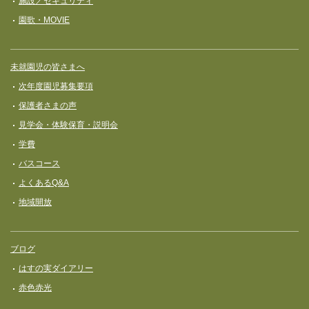
施設／セキュリティ
園歌・MOVIE
未就園児の皆さまへ
次年度園児募集要項
保護者さまの声
見学会・体験保育・説明会
学費
バスコース
よくあるQ&A
地域開放
ブログ
はすの実ダイアリー
赤色赤光