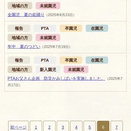
地域の方
未就園児
全園児 夏の盆踊り
（2025年8月23日）
報告
PTA
卒園児
在園児
地域の方
未就園児
年中 夏のつどい
（2025年7月19日）
報告
PTA
卒園児
在園児
地域の方
新入園児
未就園児
PTAお父さん企画 防災かみしばいを実施しました。
（2025年7
月17日）
前ページ
1
2
3
4
5
6
7