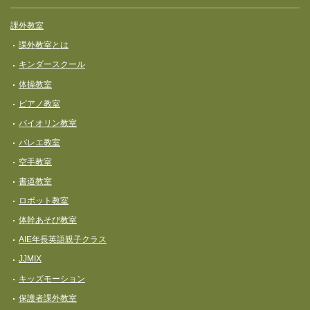
課外教室
課外教室とは
キンダースクール
体操教室
ピアノ教室
バイオリン教室
バレエ教室
空手教室
書道教室
ロボット教室
体幹あそび教室
AIE年長英語親子クラス
JJMIX
キッズモーション
保護者課外教室