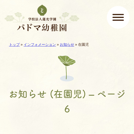
ページの先頭です
ここから本文です。
現在地:
トップ
»
インフォメーション
»
お知らせ
»
在園児
メインメニュー
お知らせ (在園児) – ページ
6