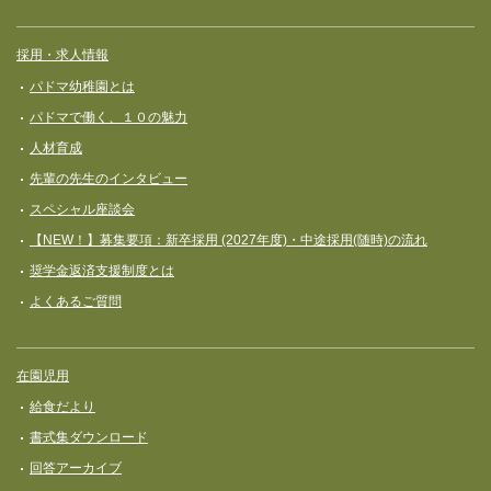
採用・求人情報
パドマ幼稚園とは
パドマで働く、１０の魅力
人材育成
先輩の先生のインタビュー
スペシャル座談会
【NEW！】募集要項：新卒採用 (2027年度)・中途採用(随時)の流れ
奨学⾦返済⽀援制度とは
よくあるご質問
在園児用
給食だより
書式集ダウンロード
回答アーカイブ