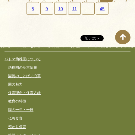
…
ペ
8
9
10
11
45
ー
ジ
ナ
ビ
ゲ
サイト全体メニュー
フッターコンテンツ
パドマ幼稚園について
ー
幼稚園の基本情報
シ
園長のことば／沿革
ョ
園の魅力
ン
保育理念・保育⽅針
教育の特徴
園の一年・一日
仏教食育
預かり保育