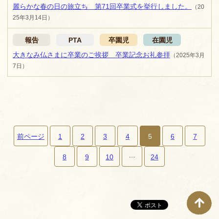
麗らかな春の日の旅立ち 第71回卒業式を挙行しました。
（20
25年3月14日）
報告
PTA
卒園児
在園児
大きなみ仏さまに卒業のご挨拶 卒業記念お礼参拝
（2025年3月
7日）
前ページ
1
2
3
4
5
6
7
…
ペ
8
9
10
24
ー
ジ
ナ
ビ