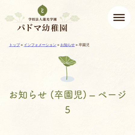
ページの先頭です
ここから本文です。
現在地:
トップ
»
インフォメーション
»
お知らせ
»
卒園児
メインメニュー
お知らせ (卒園児) – ページ
5