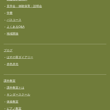
見学会・体験保育・説明会
学費
バスコース
よくあるQ&A
地域開放
ブログ
はすの実ダイアリー
赤色赤光
課外教室
課外教室とは
キンダースクール
体操教室
ピアノ教室