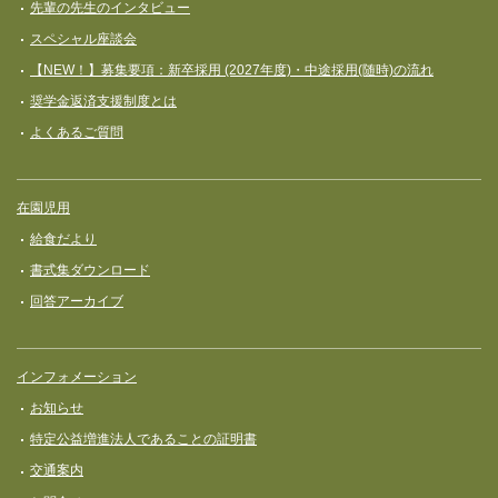
先輩の先生のインタビュー
スペシャル座談会
【NEW！】募集要項：新卒採用 (2027年度)・中途採用(随時)の流れ
奨学⾦返済⽀援制度とは
よくあるご質問
在園児用
給食だより
書式集ダウンロード
回答アーカイブ
インフォメーション
お知らせ
特定公益増進法人であることの証明書
交通案内