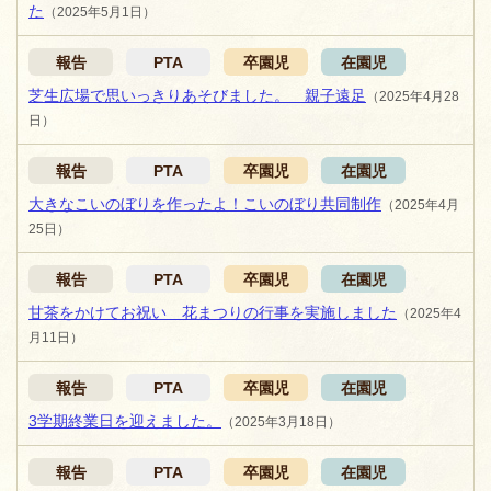
た
（2025年5月1日）
報告
PTA
卒園児
在園児
芝生広場で思いっきりあそびました。 親子遠足
（2025年4月28
日）
報告
PTA
卒園児
在園児
大きなこいのぼりを作ったよ！こいのぼり共同制作
（2025年4月
25日）
報告
PTA
卒園児
在園児
甘茶をかけてお祝い 花まつりの行事を実施しました
（2025年4
月11日）
報告
PTA
卒園児
在園児
3学期終業日を迎えました。
（2025年3月18日）
報告
PTA
卒園児
在園児