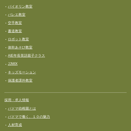
バイオリン教室
バレエ教室
空手教室
書道教室
ロボット教室
体幹あそび教室
AIE年長英語親子クラス
JJMIX
キッズモーション
保護者課外教室
採用・求人情報
パドマ幼稚園とは
パドマで働く、１０の魅力
人材育成