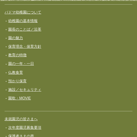
ゲ
サイト全体メニュー
フッターコンテンツ
パドマ幼稚園について
ー
幼稚園の基本情報
シ
園長のことば／沿革
ョ
園の魅力
ン
保育理念・保育⽅針
教育の特徴
園の一年・一日
仏教食育
預かり保育
施設／セキュリティ
園歌・MOVIE
未就園児の皆さまへ
次年度園児募集要項
保護者さまの声