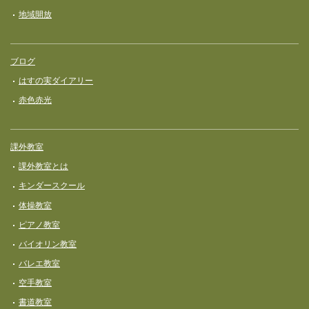
地域開放
ブログ
はすの実ダイアリー
赤色赤光
課外教室
課外教室とは
キンダースクール
体操教室
ピアノ教室
バイオリン教室
バレエ教室
空手教室
書道教室