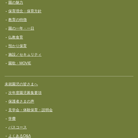
園の魅力
ン
保育理念・保育⽅針
教育の特徴
園の一年・一日
仏教食育
預かり保育
施設／セキュリティ
園歌・MOVIE
未就園児の皆さまへ
次年度園児募集要項
保護者さまの声
見学会・体験保育・説明会
学費
バスコース
よくあるQ&A