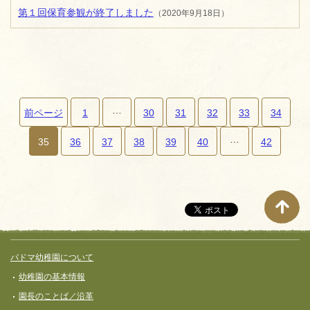
第１回保育参観が終了しました
（2020年9月18日）
…
前ページ
1
30
31
32
33
34
…
ペ
35
36
37
38
39
40
42
ー
ジ
ナ
ビ
ゲ
サイト全体メニュー
フッターコンテンツ
パドマ幼稚園について
ー
幼稚園の基本情報
シ
園長のことば／沿革
ョ