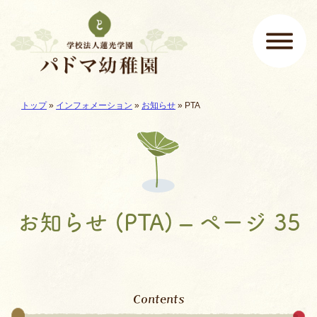
ページの先頭です
ここから本文です。
現在地:
トップ
»
インフォメーション
»
お知らせ
»
PTA
メインメニュー
お知らせ (PTA) – ページ 35
Contents