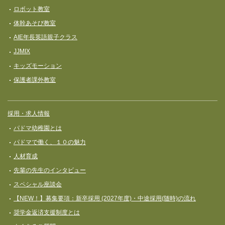
ロボット教室
体幹あそび教室
AIE年長英語親子クラス
JJMIX
キッズモーション
保護者課外教室
採用・求人情報
パドマ幼稚園とは
パドマで働く、１０の魅力
人材育成
先輩の先生のインタビュー
スペシャル座談会
【NEW！】募集要項：新卒採用 (2027年度)・中途採用(随時)の流れ
奨学⾦返済⽀援制度とは