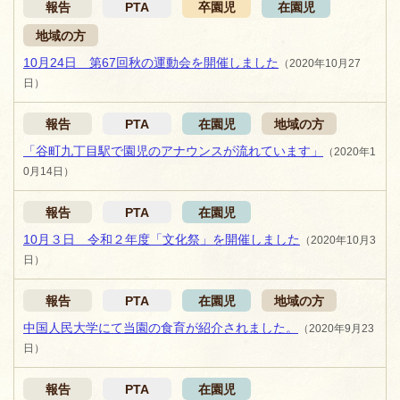
報告
PTA
卒園児
在園児
地域の方
10月24日 第67回秋の運動会を開催しました
（2020年10月27
日）
報告
PTA
在園児
地域の方
「谷町九丁目駅で園児のアナウンスが流れています」
（2020年1
0月14日）
報告
PTA
在園児
10月３日 令和２年度「文化祭」を開催しました
（2020年10月3
日）
報告
PTA
在園児
地域の方
中国人民大学にて当園の食育が紹介されました。
（2020年9月23
日）
報告
PTA
在園児