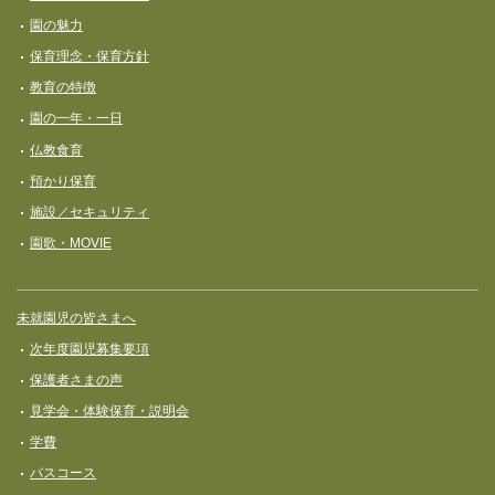
園の魅力
保育理念・保育⽅針
教育の特徴
園の一年・一日
仏教食育
預かり保育
施設／セキュリティ
園歌・MOVIE
未就園児の皆さまへ
次年度園児募集要項
保護者さまの声
見学会・体験保育・説明会
学費
バスコース