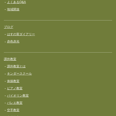
よくあるQ&A
地域開放
ブログ
はすの実ダイアリー
赤色赤光
課外教室
課外教室とは
キンダースクール
体操教室
ピアノ教室
バイオリン教室
バレエ教室
空手教室