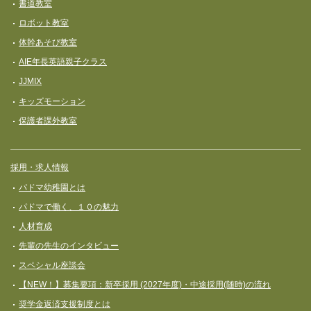
書道教室
ロボット教室
体幹あそび教室
AIE年長英語親子クラス
JJMIX
キッズモーション
保護者課外教室
採用・求人情報
パドマ幼稚園とは
パドマで働く、１０の魅力
人材育成
先輩の先生のインタビュー
スペシャル座談会
【NEW！】募集要項：新卒採用 (2027年度)・中途採用(随時)の流れ
奨学⾦返済⽀援制度とは