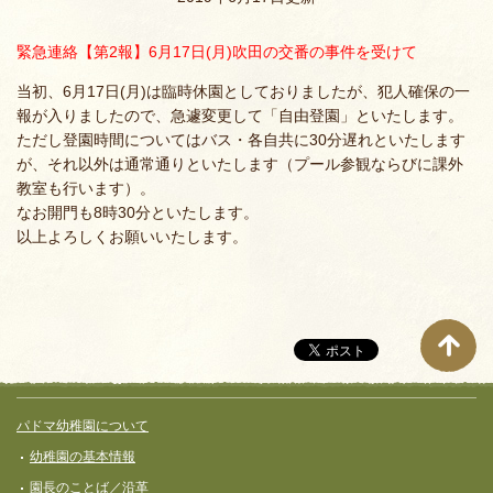
緊急連絡【第2報】6月17日(月)吹田の交番の事件を受けて
当初、6月17日(月)は臨時休園としておりましたが、犯人確保の一
報が入りましたので、急遽変更して「自由登園」といたします。
ただし登園時間についてはバス・各自共に30分遅れといたします
が、それ以外は通常通りといたします（プール参観ならびに課外
教室も行います）。
なお開門も8時30分といたします。
以上よろしくお願いいたします。
サイト全体メニュー
フッターコンテンツ
パドマ幼稚園について
幼稚園の基本情報
園長のことば／沿革