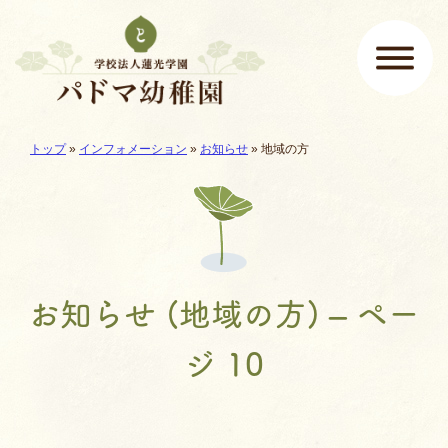
ページの先頭です
ここから本文です。
現在地:
トップ
»
インフォメーション
»
お知らせ
»
地域の方
メインメニュー
お知らせ (地域の方) – ペー
ジ 10