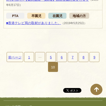
年6月17日）
PTA
卒園児
在園児
地域の方
■香港テレビ局の取材がありました。
（2019年5月25日）
…
前ページ
1
5
6
7
8
9
ペ
10
ー
ジ
ナ
ビ
ゲ
サイト全体メニュー
フッターコンテンツ