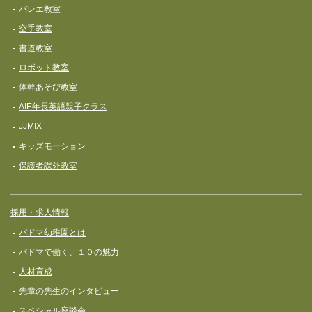
バレエ教室
空手教室
書道教室
ロボット教室
体幹あそび教室
AIE年長英語親子クラス
JJMIX
キッズモーション
保護者課外教室
採用・求人情報
パドマ幼稚園とは
パドマで働く、１０の魅力
人材育成
先輩の先生のインタビュー
スペシャル座談会