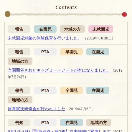
Contents
報告
在園児
地域の方
未就園児
未就園児対象の体験保育を行いました。
（2019年8月30日）
報告
PTA
卒園児
在園児
地域の方
当園開催されたキッズミートアートが本になりました。
（2019
年7月24日）
報告
PTA
卒園児
在園児
地域の方
体育実技研修会が行われました
（2019年7月6日）
告知
PTA
在園児
地域の方
6月17日(月)【緊急連絡・第2報】自由登園に変更します
（2019