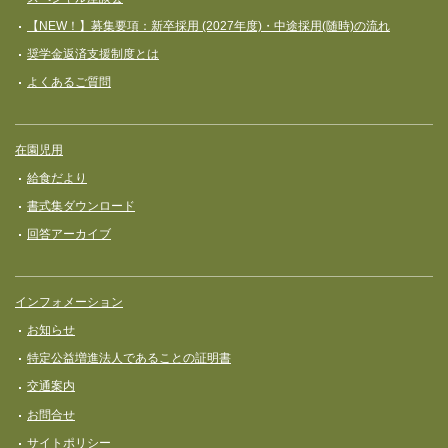
【NEW！】募集要項：新卒採用 (2027年度)・中途採用(随時)の流れ
奨学⾦返済⽀援制度とは
よくあるご質問
在園児用
給食だより
書式集ダウンロード
回答アーカイブ
インフォメーション
お知らせ
特定公益増進法人であることの証明書
交通案内
お問合せ
サイトポリシー