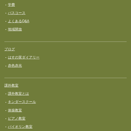
学費
バスコース
よくあるQ&A
地域開放
ブログ
はすの実ダイアリー
赤色赤光
課外教室
課外教室とは
キンダースクール
体操教室
ピアノ教室
バイオリン教室