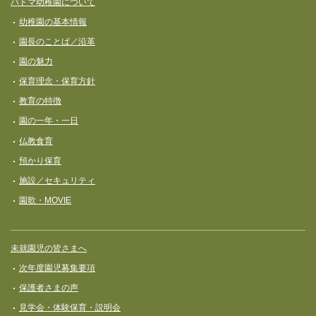
パドマ幼稚園について
ー
幼稚園の基本情報
シ
園長のことば／沿革
ョ
園の魅力
ン
保育理念・保育⽅針
教育の特徴
園の一年・一日
仏教食育
預かり保育
施設／セキュリティ
園歌・MOVIE
未就園児の皆さまへ
次年度園児募集要項
保護者さまの声
見学会・体験保育・説明会