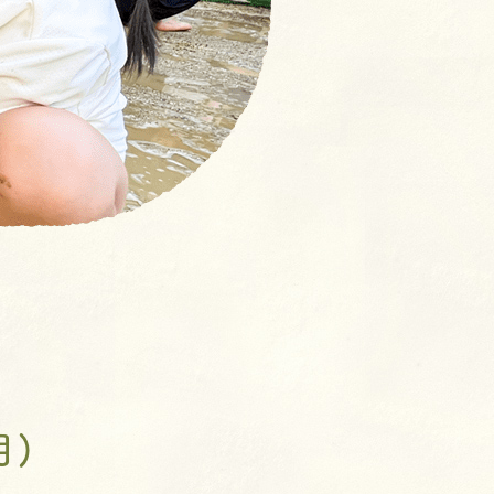
【NEW！】募集要項：新卒採
用 (2027年度)・中途採用(随
時)の流れ
奨学⾦返済⽀援制度とは
よくあるご質問
室
クラス
月)
ン