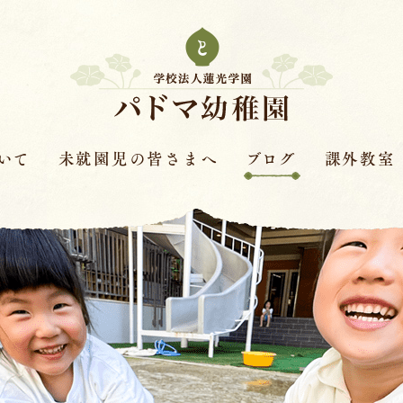
いて
未就園児の皆さまへ
ブログ
課外教室
次年度園児募集要項
はすの実ダイアリー
課外教室とは
革
保護者さまの声
赤色赤光
キンダースクー
見学会・体験保育・説明
体操教室
会
針
ピアノ教室
学費
バイオリン教