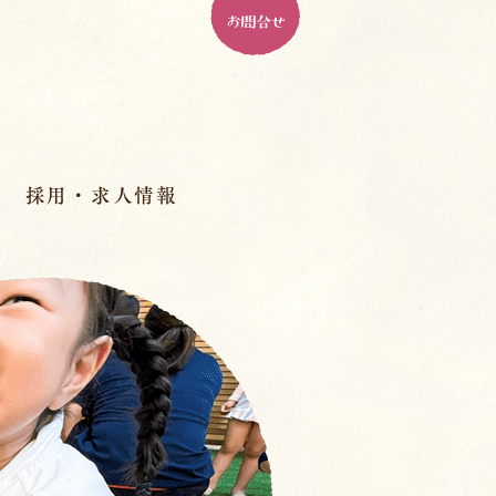
お問合せ
採用・求人情報
パドマ幼稚園とは
ル
パドマで働く、１０の魅力
人材育成
先輩の先生のインタビュー
室
スペシャル座談会