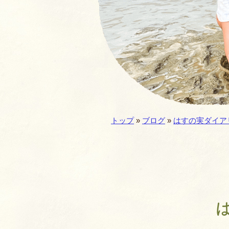
園の一年・一日
仏教食育
預かり保育
施設／セキュリテ
現在地:
トップ
»
ブログ
»
はすの実ダイア
園歌・MOVIE
は