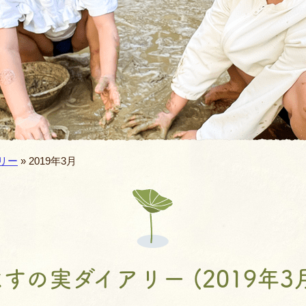
バスコース
バレエ教室
よくあるQ&A
空手教室
地域開放
書道教室
ィ
ロボット教室
リー
» 2019年3月
体幹あそび教
AIE年長英語親子
JJMIX
すの実ダイアリー (2019年3
キッズモーショ