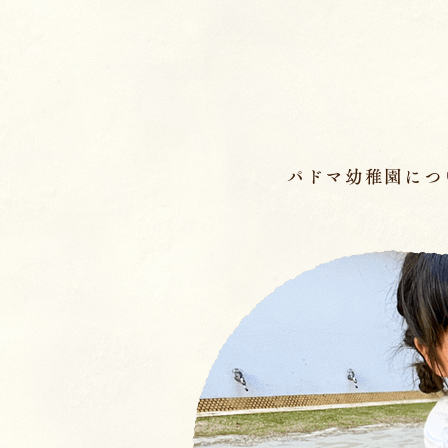
ページの先頭です
パドマ幼稚園につ
メインメニュー
ここから本文です。
幼稚園の基本情報
園長のことば／沿
園の魅力
保育理念・保育⽅
教育の特徴