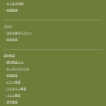
よくあるQ&A
地域開放
ブログ
はすの実ダイアリー
赤色赤光
課外教室
課外教室とは
キンダースクール
体操教室
ピアノ教室
バイオリン教室
バレエ教室
空手教室