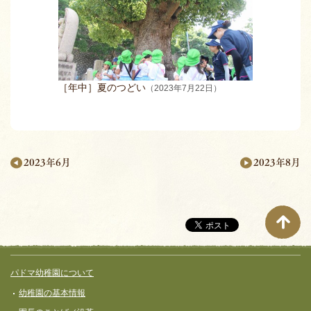
［年中］夏のつどい
（2023年7月22日）
2023年8月
2023年6月
月
別
ペ
ー
サイト全体メニュー
フッターコンテンツ
パドマ幼稚園について
ジ
幼稚園の基本情報
ナ