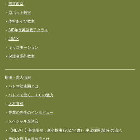
書道教室
ロボット教室
体幹あそび教室
AIE年長英語親子クラス
JJMIX
キッズモーション
保護者課外教室
採用・求人情報
パドマ幼稚園とは
パドマで働く、１０の魅力
人材育成
先輩の先生のインタビュー
スペシャル座談会
【NEW！】募集要項：新卒採用 (2027年度)・中途採用(随時)の流れ
奨学⾦返済⽀援制度とは