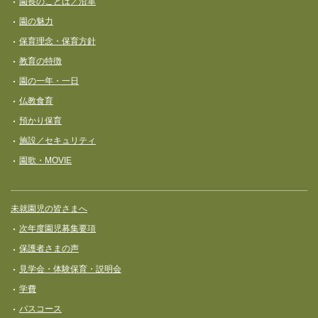
園長のことば／沿革
ビ
園の魅力
ゲ
保育理念・保育⽅針
ー
教育の特徴
シ
園の一年・一日
ョ
仏教食育
ン
預かり保育
施設／セキュリティ
園歌・MOVIE
未就園児の皆さまへ
次年度園児募集要項
保護者さまの声
見学会・体験保育・説明会
学費
バスコース