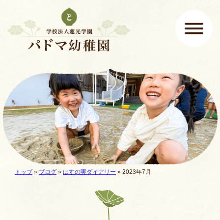
ページの先頭です
ここから本文です。
メインメニュー
現在地:
トップ
»
ブログ
»
はすの実ダイアリー
» 2023年7月