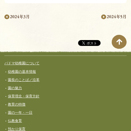
2024年5月
2024年3月
月
別
ペ
ー
サイト全体メニュー
フッターコンテンツ
パドマ幼稚園について
ジ
幼稚園の基本情報
ナ
園長のことば／沿革
ビ
園の魅力
ゲ
保育理念・保育⽅針
ー
教育の特徴
シ
園の一年・一日
ョ
仏教食育
ン
預かり保育