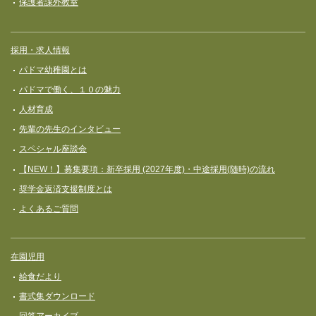
保護者課外教室
採用・求人情報
パドマ幼稚園とは
パドマで働く、１０の魅力
人材育成
先輩の先生のインタビュー
スペシャル座談会
【NEW！】募集要項：新卒採用 (2027年度)・中途採用(随時)の流れ
奨学⾦返済⽀援制度とは
よくあるご質問
在園児用
給食だより
書式集ダウンロード
回答アーカイブ