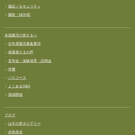
施設／セキュリティ
園歌・MOVIE
未就園児の皆さまへ
次年度園児募集要項
保護者さまの声
見学会・体験保育・説明会
学費
バスコース
よくあるQ&A
地域開放
ブログ
はすの実ダイアリー
赤色赤光