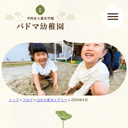
ページの先頭です
ここから本文です。
メインメニュー
現在地:
トップ
»
ブログ
»
はすの実ダイアリー
» 2024年4月