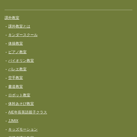
課外教室
課外教室とは
キンダースクール
体操教室
ピアノ教室
バイオリン教室
バレエ教室
空手教室
書道教室
ロボット教室
体幹あそび教室
AIE年長英語親子クラス
JJMIX
キッズモーション