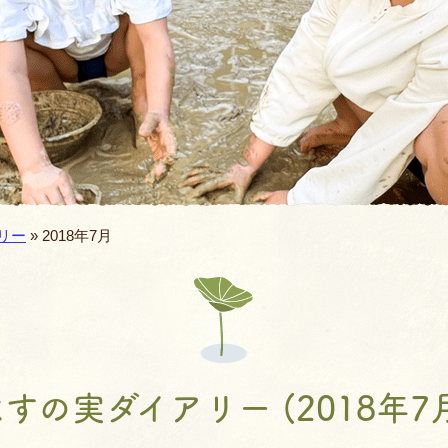
バスコース
バレエ教室
よくあるQ&A
空手教室
地域開放
書道教室
ィ
ロボット教室
リー
» 2018年7月
体幹あそび教
AIE年長英語親子
JJMIX
すの実ダイアリー (2018年7
キッズモーショ