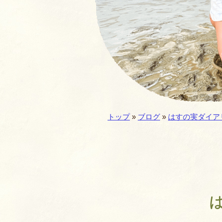
園の一年・一日
仏教食育
預かり保育
施設／セキュリテ
現在地:
トップ
»
ブログ
»
はすの実ダイア
園歌・MOVIE
は