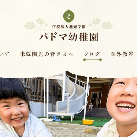
いて
未就園児の皆さまへ
ブログ
課外教室
次年度園児募集要項
はすの実ダイアリー
課外教室とは
革
保護者さまの声
赤色赤光
キンダースクー
見学会・体験保育・説明
体操教室
会
針
ピアノ教室
学費
バイオリン教