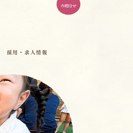
お問合せ
採用・求人情報
パドマ幼稚園とは
ル
パドマで働く、１０の魅力
人材育成
先輩の先生のインタビュー
室
スペシャル座談会