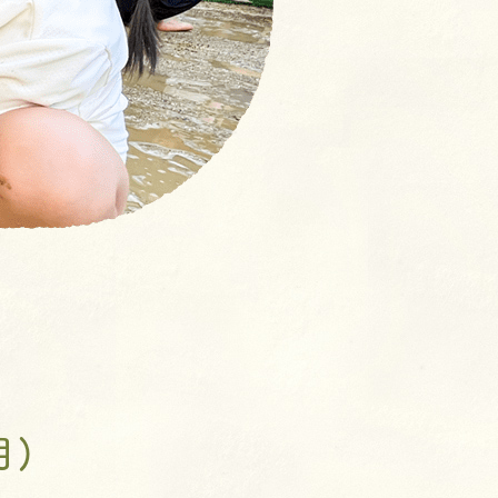
【NEW！】募集要項：新卒採
用 (2027年度)・中途採用(随
時)の流れ
奨学⾦返済⽀援制度とは
よくあるご質問
室
クラス
月)
ン