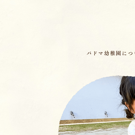
ページの先頭です
パドマ幼稚園につ
メインメニュー
ここから本文です。
幼稚園の基本情報
園長のことば／沿
園の魅力
保育理念・保育⽅
教育の特徴