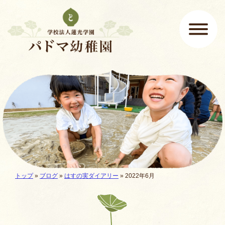
ページの先頭です
ここから本文です。
メインメニュー
現在地:
トップ
»
ブログ
»
はすの実ダイアリー
» 2022年6月