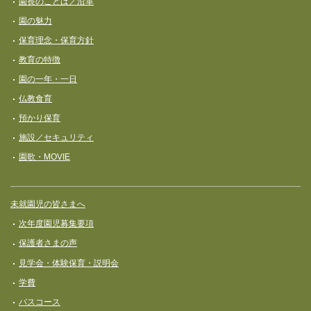
園長のことば／沿革
ビ
園の魅力
ゲ
保育理念・保育⽅針
ー
教育の特徴
シ
園の一年・一日
ョ
仏教食育
ン
預かり保育
施設／セキュリティ
園歌・MOVIE
未就園児の皆さまへ
次年度園児募集要項
保護者さまの声
見学会・体験保育・説明会
学費
バスコース