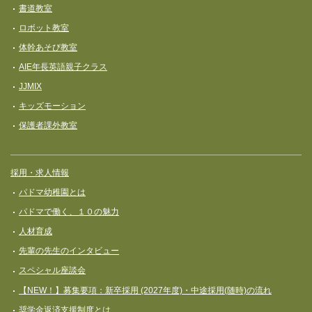
書道教室
ロボット教室
体幹あそび教室
AIE年長英語親子クラス
JJMIX
キッズモーション
保護者課外教室
採用・求人情報
パドマ幼稚園とは
パドマで働く、１０の魅力
人材育成
先輩の先生のインタビュー
スペシャル座談会
【NEW！】募集要項：新卒採用 (2027年度)・中途採用(随時)の流れ
奨学⾦返済⽀援制度とは