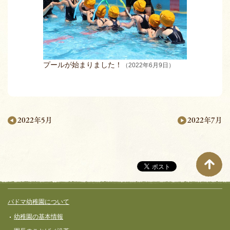
プールが始まりました！
（2022年6月9日）
2022年7月
2022年5月
月
別
ペ
ー
サイト全体メニュー
フッターコンテンツ
パドマ幼稚園について
ジ
幼稚園の基本情報
ナ