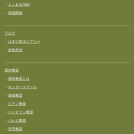
よくあるQ&A
地域開放
ブログ
はすの実ダイアリー
赤色赤光
課外教室
課外教室とは
キンダースクール
体操教室
ピアノ教室
バイオリン教室
バレエ教室
空手教室