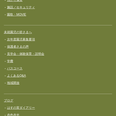
施設／セキュリティ
園歌・MOVIE
未就園児の皆さまへ
次年度園児募集要項
保護者さまの声
見学会・体験保育・説明会
学費
バスコース
よくあるQ&A
地域開放
ブログ
はすの実ダイアリー
赤色赤光