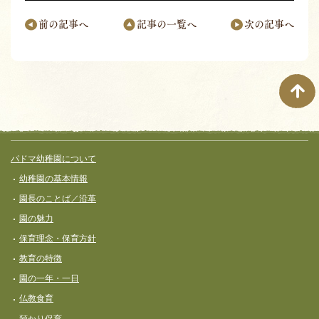
前の記事へ
記事の一覧へ
次の記事へ
ページナビゲーション
サイト全体メニュー
フッターコンテンツ
パドマ幼稚園について
幼稚園の基本情報
園長のことば／沿革
園の魅力
保育理念・保育⽅針
教育の特徴
園の一年・一日
仏教食育
預かり保育