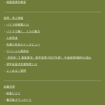
保護者課外教室
採用・求人情報
パドマ幼稚園とは
パドマで働く、１０の魅力
人材育成
先輩の先生のインタビュー
スペシャル座談会
【NEW！】募集要項：新卒採用 (2027年度)・中途採用(随時)の流れ
奨学⾦返済⽀援制度とは
よくあるご質問
在園児用
給食だより
書式集ダウンロード