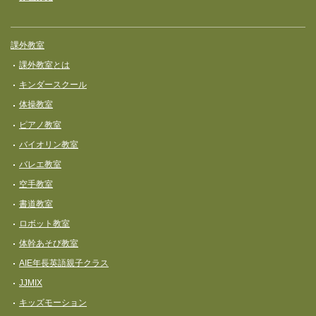
課外教室
課外教室とは
キンダースクール
体操教室
ピアノ教室
バイオリン教室
バレエ教室
空手教室
書道教室
ロボット教室
体幹あそび教室
AIE年長英語親子クラス
JJMIX
キッズモーション