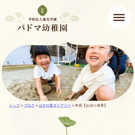
ページの先頭です
ここから本文です。
メインメニュー
現在地:
トップ
»
ブログ
»
はすの実ダイアリー
»
年長【お泊り保育】