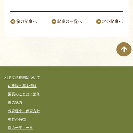
前の記事へ
記事の一覧へ
次の記事へ
ページナビゲーション
サイト全体メニュー
フッターコンテンツ
パドマ幼稚園について
幼稚園の基本情報
園長のことば／沿革
園の魅力
保育理念・保育⽅針
教育の特徴
園の一年・一日