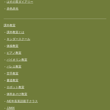
はすの実ダイアリー
赤色赤光
課外教室
課外教室とは
キンダースクール
体操教室
ピアノ教室
バイオリン教室
バレエ教室
空手教室
書道教室
ロボット教室
体幹あそび教室
AIE年長英語親子クラス
JJMIX