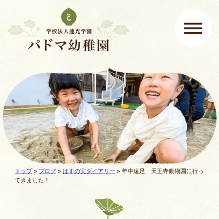
ページの先頭です
ここから本文です。
メインメニュー
現在地:
トップ
»
ブログ
»
はすの実ダイアリー
»
年中遠足 天王寺動物園に行っ
てきました！