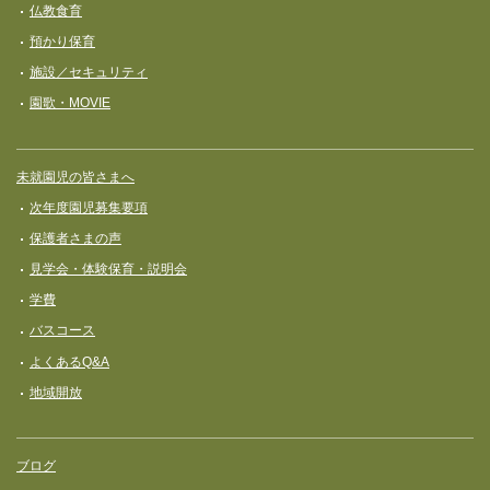
仏教食育
預かり保育
施設／セキュリティ
園歌・MOVIE
未就園児の皆さまへ
次年度園児募集要項
保護者さまの声
見学会・体験保育・説明会
学費
バスコース
よくあるQ&A
地域開放
ブログ