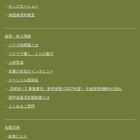
キッズモーション
保護者課外教室
採用・求人情報
パドマ幼稚園とは
パドマで働く、１０の魅力
人材育成
先輩の先生のインタビュー
スペシャル座談会
【NEW！】募集要項：新卒採用 (2027年度)・中途採用(随時)の流れ
奨学⾦返済⽀援制度とは
よくあるご質問
在園児用
給食だより