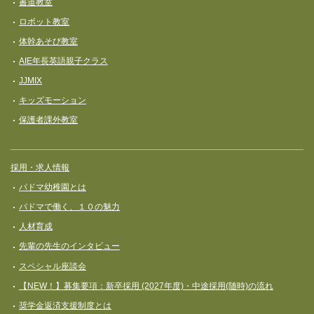
書道教室
ロボット教室
体幹あそび教室
AIE年長英語親子クラス
JJMIX
キッズモーション
保護者課外教室
採用・求人情報
パドマ幼稚園とは
パドマで働く、１０の魅力
人材育成
先輩の先生のインタビュー
スペシャル座談会
【NEW！】募集要項：新卒採用 (2027年度)・中途採用(随時)の流れ
奨学⾦返済⽀援制度とは