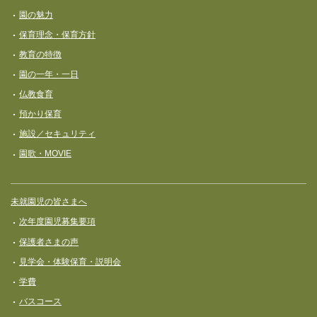
園の魅力
保育理念・保育⽅針
教育の特徴
園の一年・一日
仏教食育
預かり保育
施設／セキュリティ
園歌・MOVIE
未就園児の皆さまへ
次年度園児募集要項
保護者さまの声
見学会・体験保育・説明会
学費
バスコース