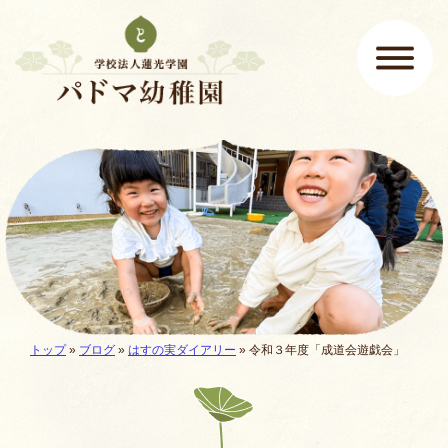
ページの先頭です
ここから本文です。
メインメニュー
現在地:
トップ
»
ブログ
»
はすの実ダイアリー
»
令和３年度「成道会遊戯会」