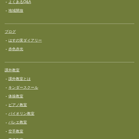
よくあるQ&A
地域開放
ブログ
はすの実ダイアリー
赤色赤光
課外教室
課外教室とは
キンダースクール
体操教室
ピアノ教室
バイオリン教室
バレエ教室
空手教室