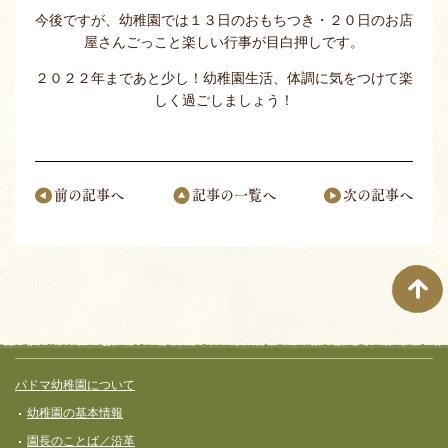
今後ですが、幼稚園では１３日のおもちつき・２０日のお店
屋さんごっこと楽しい行事が目白押しです。
２０２２年まであと少し！幼稚園生活、体調に気をつけて楽
しく過ごしましょう！
前の記事へ
記事の一覧へ
次の記事へ
ページナビゲーション
サイト全体メニュー
フッターコンテンツ
パドマ幼稚園について
幼稚園の基本情報
園長のことば／沿革