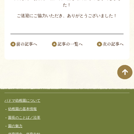
た！
ご送迎にご協力いただき、ありがとうございました！
前の記事へ
記事の一覧へ
次の記事へ
ページナビゲーション
サイト全体メニュー
フッターコンテンツ
パドマ幼稚園について
幼稚園の基本情報
園長のことば／沿革
園の魅力