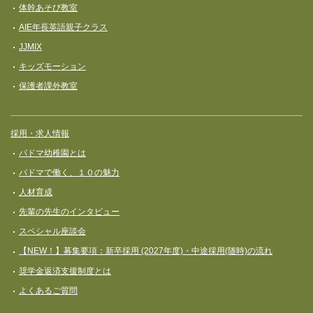
体幹あそび教室
AIE年長英語親子クラス
JJMIX
キッズモーション
保護者課外教室
採用・求人情報
パドマ幼稚園とは
パドマで働く、１０の魅力
人材育成
先輩の先生のインタビュー
スペシャル座談会
【NEW！】募集要項：新卒採用 (2027年度)・中途採用(随時)の流れ
奨学⾦返済⽀援制度とは
よくあるご質問