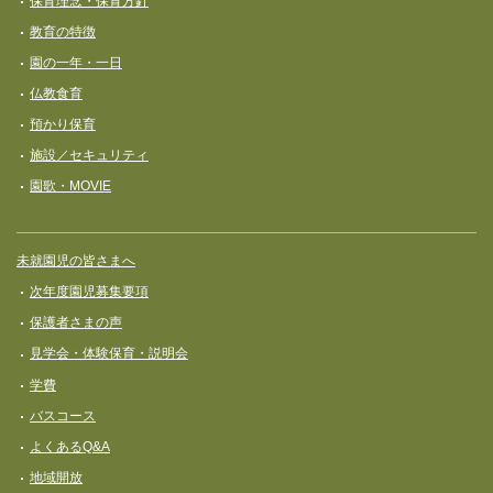
保育理念・保育⽅針
教育の特徴
園の一年・一日
仏教食育
預かり保育
施設／セキュリティ
園歌・MOVIE
未就園児の皆さまへ
次年度園児募集要項
保護者さまの声
見学会・体験保育・説明会
学費
バスコース
よくあるQ&A
地域開放