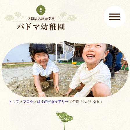
ページの先頭です
ここから本文です。
メインメニュー
現在地:
トップ
»
ブログ
»
はすの実ダイアリー
»
年長「お泊り保育」