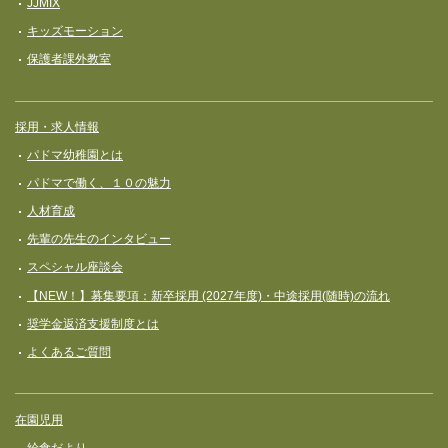
JJMIX
キッズモーション
保護者課外教室
採用・求人情報
パドマ幼稚園とは
パドマで働く、１０の魅力
人材育成
先輩の先生のインタビュー
スペシャル座談会
【NEW！】募集要項：新卒採用 (2027年度)・中途採用(随時)の流れ
奨学⾦返済⽀援制度とは
よくあるご質問
在園児用
給食だより