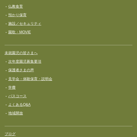
ョ
仏教食育
ン
預かり保育
施設／セキュリティ
園歌・MOVIE
未就園児の皆さまへ
次年度園児募集要項
保護者さまの声
見学会・体験保育・説明会
学費
バスコース
よくあるQ&A
地域開放
ブログ