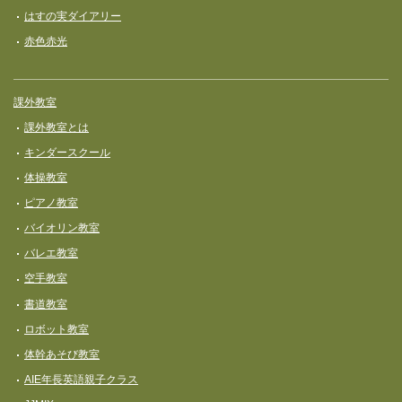
はすの実ダイアリー
赤色赤光
課外教室
課外教室とは
キンダースクール
体操教室
ピアノ教室
バイオリン教室
バレエ教室
空手教室
書道教室
ロボット教室
体幹あそび教室
AIE年長英語親子クラス