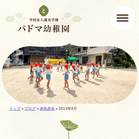
ページの先頭です
ここから本文です。
メインメニュー
現在地:
トップ
»
ブログ
»
赤色赤光
» 2013年4月