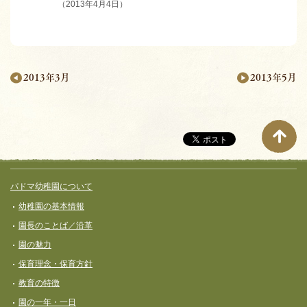
（2013年4月4日）
2013年5月
2013年3月
月
別
ペ
ー
サイト全体メニュー
フッターコンテンツ
パドマ幼稚園について
ジ
幼稚園の基本情報
ナ
園長のことば／沿革
ビ
園の魅力
ゲ
保育理念・保育⽅針
ー
教育の特徴
シ
園の一年・一日