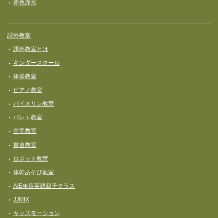
赤色赤光
課外教室
課外教室とは
キンダースクール
体操教室
ピアノ教室
バイオリン教室
バレエ教室
空手教室
書道教室
ロボット教室
体幹あそび教室
AIE年長英語親子クラス
JJMIX
キッズモーション