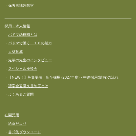
保護者課外教室
採用・求人情報
パドマ幼稚園とは
パドマで働く、１０の魅力
人材育成
先輩の先生のインタビュー
スペシャル座談会
【NEW！】募集要項：新卒採用 (2027年度)・中途採用(随時)の流れ
奨学⾦返済⽀援制度とは
よくあるご質問
在園児用
給食だより
書式集ダウンロード