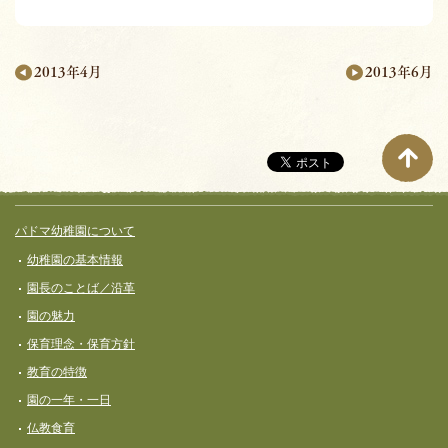
2013年6月
2013年4月
月
別
ペ
ー
サイト全体メニュー
フッターコンテンツ
パドマ幼稚園について
ジ
幼稚園の基本情報
ナ
園長のことば／沿革
ビ
園の魅力
ゲ
保育理念・保育⽅針
ー
教育の特徴
シ
園の一年・一日
ョ
仏教食育
ン