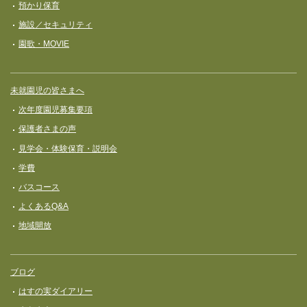
預かり保育
施設／セキュリティ
園歌・MOVIE
未就園児の皆さまへ
次年度園児募集要項
保護者さまの声
見学会・体験保育・説明会
学費
バスコース
よくあるQ&A
地域開放
ブログ
はすの実ダイアリー