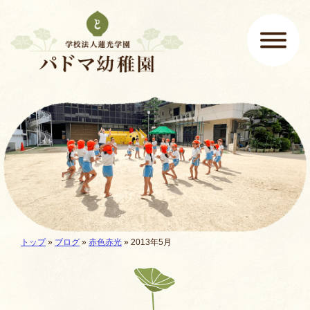
ページの先頭です
ここから本文です。
メインメニュー
現在地:
トップ
»
ブログ
»
赤色赤光
» 2013年5月