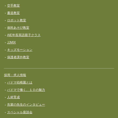
空手教室
書道教室
ロボット教室
体幹あそび教室
AIE年長英語親子クラス
JJMIX
キッズモーション
保護者課外教室
採用・求人情報
パドマ幼稚園とは
パドマで働く、１０の魅力
人材育成
先輩の先生のインタビュー
スペシャル座談会