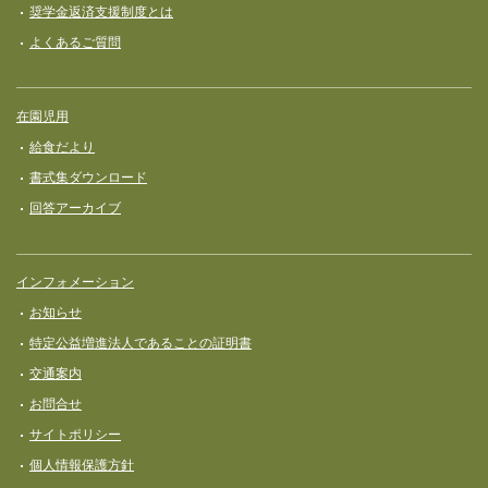
奨学⾦返済⽀援制度とは
よくあるご質問
在園児用
給食だより
書式集ダウンロード
回答アーカイブ
インフォメーション
お知らせ
特定公益増進法人であることの証明書
交通案内
お問合せ
サイトポリシー
個人情報保護方針