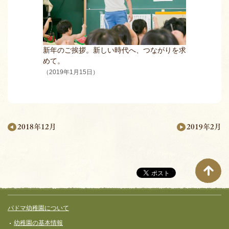
新年のご挨拶。新しい時代へ、つながりを求
めて。
（2019年1月15日）
2019年2月
2018年12月
月
別
ペ
ー
サイト全体メニュー
フッターコンテンツ
パドマ幼稚園について
ジ
幼稚園の基本情報