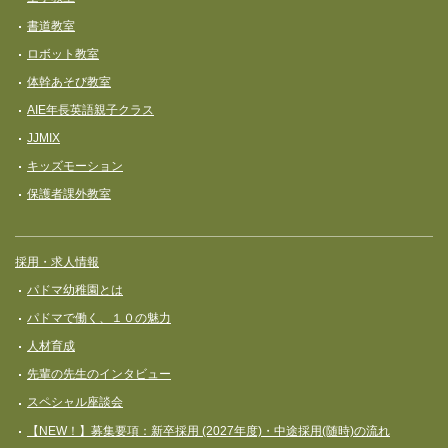
書道教室
ロボット教室
体幹あそび教室
AIE年長英語親子クラス
JJMIX
キッズモーション
保護者課外教室
採用・求人情報
パドマ幼稚園とは
パドマで働く、１０の魅力
人材育成
先輩の先生のインタビュー
スペシャル座談会
【NEW！】募集要項：新卒採用 (2027年度)・中途採用(随時)の流れ