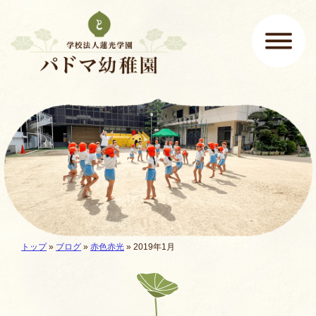
ページの先頭です
ここから本文です。
メインメニュー
現在地:
トップ
»
ブログ
»
赤色赤光
» 2019年1月