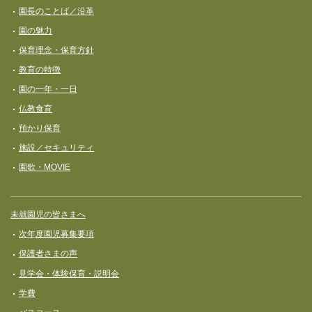
ナ
園長のことば／沿革
ビ
園の魅力
ゲ
保育理念・保育⽅針
ー
教育の特徴
シ
園の一年・一日
ョ
仏教食育
ン
預かり保育
施設／セキュリティ
園歌・MOVIE
未就園児の皆さまへ
次年度園児募集要項
保護者さまの声
見学会・体験保育・説明会
学費