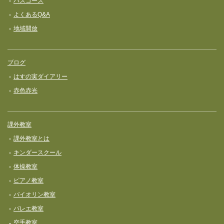
バスコース
よくあるQ&A
地域開放
ブログ
はすの実ダイアリー
赤色赤光
課外教室
課外教室とは
キンダースクール
体操教室
ピアノ教室
バイオリン教室
バレエ教室
空手教室