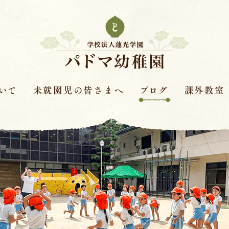
いて
未就園児の皆さまへ
ブログ
課外教室
次年度園児募集要項
はすの実ダイアリー
課外教室とは
革
保護者さまの声
赤色赤光
キンダースクー
見学会・体験保育・説明
体操教室
会
針
ピアノ教室
学費
バイオリン教