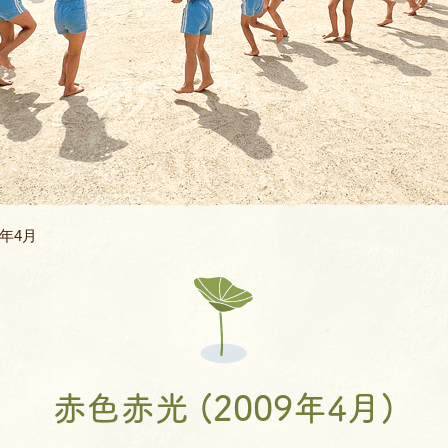
バスコース
バレエ教室
よくあるQ&A
空手教室
地域開放
書道教室
ィ
ロボット教室
9年4月
体幹あそび教
AIE年長英語親子
JJMIX
赤色赤光 (2009年4月)
キッズモーショ