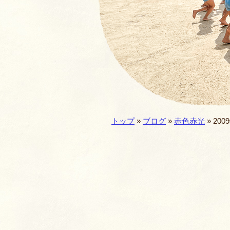
園の一年・一日
仏教食育
預かり保育
施設／セキュリテ
現在地:
トップ
»
ブログ
»
赤色赤光
» 200
園歌・MOVIE