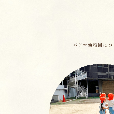
ページの先頭です
パドマ幼稚園につ
メインメニュー
ここから本文です。
幼稚園の基本情報
園長のことば／沿
園の魅力
保育理念・保育⽅
教育の特徴