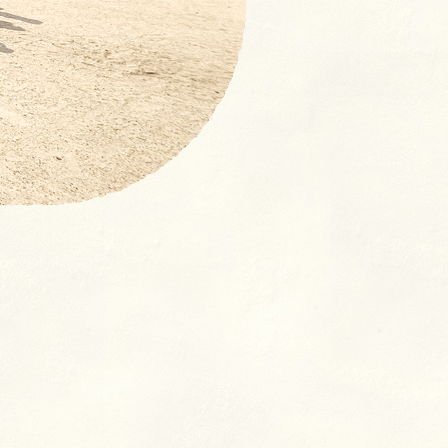
【NEW！】募集要項：新卒採
用 (2027年度)・中途採用(随
時)の流れ
奨学⾦返済⽀援制度とは
よくあるご質問
室
クラス
ン