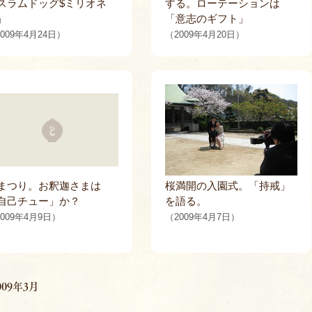
スラムドッグ$ミリオネ
する。ローテーションは
」
「意志のギフト」
009年4月24日）
（2009年4月20日）
まつり。お釈迦さまは
桜満開の入園式。「持戒」
自己チュー」か？
を語る。
009年4月9日）
（2009年4月7日）
009年3月