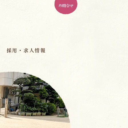
お問合せ
採用・求人情報
パドマ幼稚園とは
ル
パドマで働く、１０の魅力
人材育成
先輩の先生のインタビュー
室
スペシャル座談会