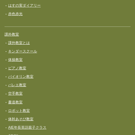
はすの実ダイアリー
赤色赤光
課外教室
課外教室とは
キンダースクール
体操教室
ピアノ教室
バイオリン教室
バレエ教室
空手教室
書道教室
ロボット教室
体幹あそび教室
AIE年長英語親子クラス