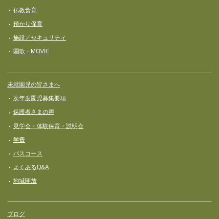
ョ
仏教食育
ン
預かり保育
施設／セキュリティ
園歌・MOVIE
未就園児の皆さまへ
次年度園児募集要項
保護者さまの声
見学会・体験保育・説明会
学費
バスコース
よくあるQ&A
地域開放
ブログ