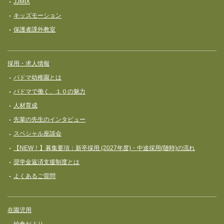
JJMIX
キッズモーション
保護者課外教室
採用・求人情報
パドマ幼稚園とは
パドマで働く、１０の魅力
人材育成
先輩の先生のインタビュー
スペシャル座談会
【NEW！】募集要項：新卒採用 (2027年度)・中途採用(随時)の流れ
奨学⾦返済⽀援制度とは
よくあるご質問
在園児用
給食だより