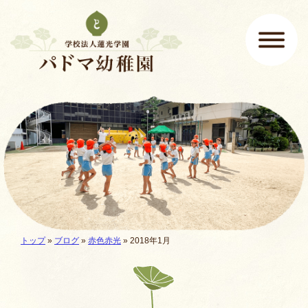
ページの先頭です
ここから本文です。
メインメニュー
現在地:
トップ
»
ブログ
»
赤色赤光
» 2018年1月