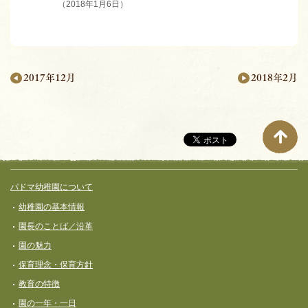
（2018年1月6日）
2018年2月
2017年12月
月
別
ペ
ー
サイト全体メニュー
フッターコンテンツ
パドマ幼稚園について
ジ
幼稚園の基本情報
ナ
園長のことば／沿革
ビ
園の魅力
ゲ
保育理念・保育⽅針
ー
教育の特徴
シ
園の一年・一日