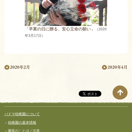
「卒業の日に贈る、安心立命の願い」
（2020
年3月17日）
2020年4月
2020年2月
月
別
ペ
ー
サイト全体メニュー
フッターコンテンツ
パドマ幼稚園について
ジ
幼稚園の基本情報
ナ
園長のことば／沿革