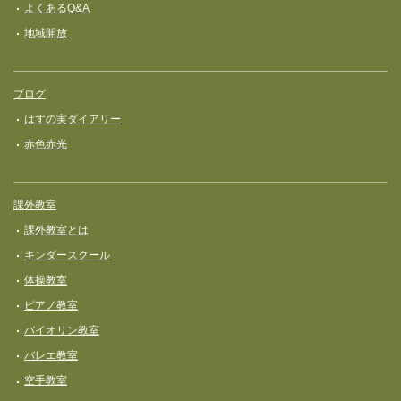
よくあるQ&A
地域開放
ブログ
はすの実ダイアリー
赤色赤光
課外教室
課外教室とは
キンダースクール
体操教室
ピアノ教室
バイオリン教室
バレエ教室
空手教室