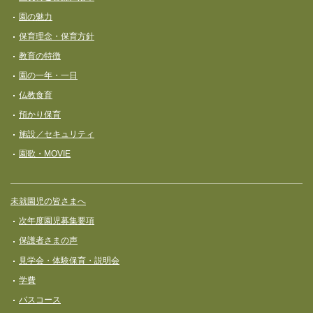
ビ
園の魅力
ゲ
保育理念・保育⽅針
ー
教育の特徴
シ
園の一年・一日
ョ
仏教食育
ン
預かり保育
施設／セキュリティ
園歌・MOVIE
未就園児の皆さまへ
次年度園児募集要項
保護者さまの声
見学会・体験保育・説明会
学費
バスコース