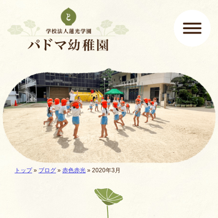
ページの先頭です
ここから本文です。
メインメニュー
現在地:
トップ
»
ブログ
»
赤色赤光
» 2020年3月