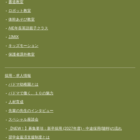
書道教室
ロボット教室
体幹あそび教室
AIE年長英語親子クラス
JJMIX
キッズモーション
保護者課外教室
採用・求人情報
パドマ幼稚園とは
パドマで働く、１０の魅力
人材育成
先輩の先生のインタビュー
スペシャル座談会
【NEW！】募集要項：新卒採用 (2027年度)・中途採用(随時)の流れ
奨学⾦返済⽀援制度とは