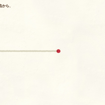
室
点から、