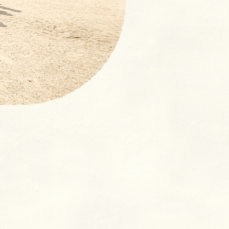
【NEW！】募集要項：新卒採
用 (2027年度)・中途採用(随
時)の流れ
奨学⾦返済⽀援制度とは
よくあるご質問
室
クラス
ン