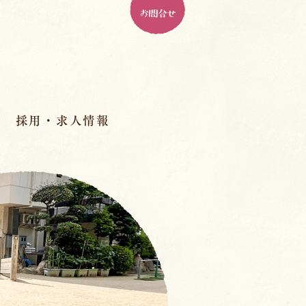
お問合せ
採用・求人情報
パドマ幼稚園とは
ル
パドマで働く、１０の魅力
人材育成
先輩の先生のインタビュー
室
スペシャル座談会