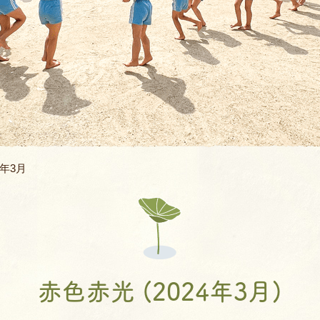
バスコース
バレエ教室
よくあるQ&A
空手教室
地域開放
書道教室
ィ
ロボット教室
4年3月
体幹あそび教
AIE年長英語親子
JJMIX
赤色赤光 (2024年3月)
キッズモーショ