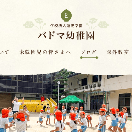
いて
未就園児の皆さまへ
ブログ
課外教室
次年度園児募集要項
はすの実ダイアリー
課外教室とは
革
保護者さまの声
赤色赤光
キンダースクー
見学会・体験保育・説明
体操教室
会
針
ピアノ教室
学費
バイオリン教