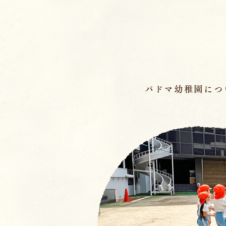
ページの先頭です
パドマ幼稚園につ
メインメニュー
ここから本文です。
幼稚園の基本情報
園長のことば／沿
園の魅力
保育理念・保育⽅
教育の特徴