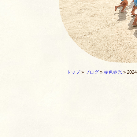
園の一年・一日
仏教食育
預かり保育
施設／セキュリテ
現在地:
トップ
»
ブログ
»
赤色赤光
» 202
園歌・MOVIE