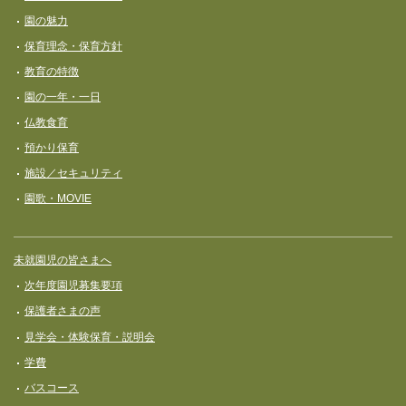
ビ
園の魅力
ゲ
保育理念・保育⽅針
ー
教育の特徴
シ
園の一年・一日
ョ
仏教食育
ン
預かり保育
施設／セキュリティ
園歌・MOVIE
未就園児の皆さまへ
次年度園児募集要項
保護者さまの声
見学会・体験保育・説明会
学費
バスコース