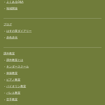
よくあるQ&A
地域開放
ブログ
はすの実ダイアリー
赤色赤光
課外教室
課外教室とは
キンダースクール
体操教室
ピアノ教室
バイオリン教室
バレエ教室
空手教室