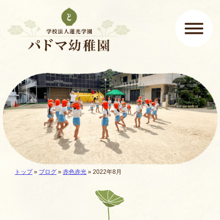
ページの先頭です
ここから本文です。
メインメニュー
現在地:
トップ
»
ブログ
»
赤色赤光
» 2022年8月