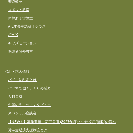
書道教室
ロボット教室
体幹あそび教室
AIE年長英語親子クラス
JJMIX
キッズモーション
保護者課外教室
採用・求人情報
パドマ幼稚園とは
パドマで働く、１０の魅力
人材育成
先輩の先生のインタビュー
スペシャル座談会
【NEW！】募集要項：新卒採用 (2027年度)・中途採用(随時)の流れ
奨学⾦返済⽀援制度とは