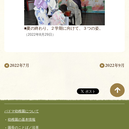
■夏の終わり。２学期に向けて、３つの姿。
（2022年8月29日）
2022年9月
2022年7月
月
別
ペ
ー
サイト全体メニュー
フッターコンテンツ
パドマ幼稚園について
ジ
幼稚園の基本情報
ナ
園長のことば／沿革