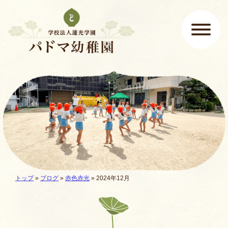
ページの先頭です
ここから本文です。
メインメニュー
現在地:
トップ
»
ブログ
»
赤色赤光
» 2024年12月