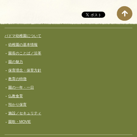
月
別
ペ
ー
サイト全体メニュー
フッターコンテンツ
パドマ幼稚園について
ジ
幼稚園の基本情報
ナ
園長のことば／沿革
ビ
園の魅力
ゲ
保育理念・保育⽅針
ー
教育の特徴
シ
園の一年・一日
ョ
仏教食育
ン
預かり保育
施設／セキュリティ
園歌・MOVIE