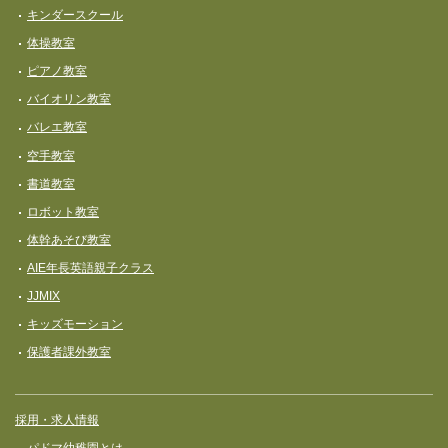
キンダースクール
体操教室
ピアノ教室
バイオリン教室
バレエ教室
空手教室
書道教室
ロボット教室
体幹あそび教室
AIE年長英語親子クラス
JJMIX
キッズモーション
保護者課外教室
採用・求人情報