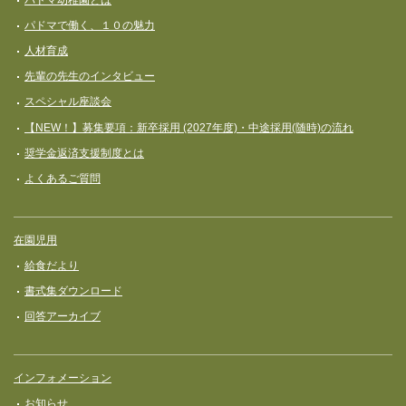
パドマ幼稚園とは
パドマで働く、１０の魅力
人材育成
先輩の先生のインタビュー
スペシャル座談会
【NEW！】募集要項：新卒採用 (2027年度)・中途採用(随時)の流れ
奨学⾦返済⽀援制度とは
よくあるご質問
在園児用
給食だより
書式集ダウンロード
回答アーカイブ
インフォメーション
お知らせ