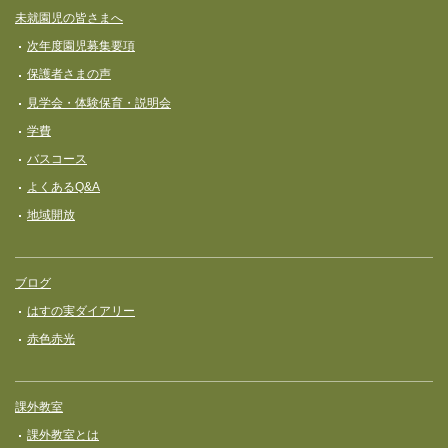
未就園児の皆さまへ
次年度園児募集要項
保護者さまの声
見学会・体験保育・説明会
学費
バスコース
よくあるQ&A
地域開放
ブログ
はすの実ダイアリー
赤色赤光
課外教室
課外教室とは